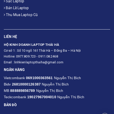
Sạc Laptop
Bản Lề Laptop
Thu Mua Laptop Cũ
LIÊN HỆ
HỘ KINH DOANH LAPTOP THÁI HÀ
Cơ sở 1 : Số 10 ngõ 161 Thái Hà – Đống Đa – Hà Nội
Hotline: 0977.809.723 - 0911.08.2468
Email : linhkienlaptopthaiha@gmail.com
NGÂN HÀNG
Vietcombank
0691000363561
Nguyễn Thị Bích
Bidv
26810000126387
Nguyễn Thị Bích
MB
888889856789
Nguyễn Thị Bích
Teckcombank
19027967004010
Nguyễn Thị Bích
BẢN ĐỒ