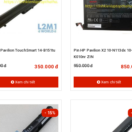
 Pavilion TouchSmart 14-B151tu
Pin HP Pavilion X2 10-N113dx 10-
K010nr ZIN
00 đ
950.000 đ
350.000 đ
850.
Xem chi tiết
Xem chi tiết
- 15%