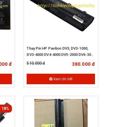
Thay Pin HP Pavilion DV3, DV3-1000,
DV3-4000 DV4-4000 DV5-2000 DV6-3000
DV7-4000
510.000 đ
000 đ
380.000 đ
Xem chi tiết
- 18%