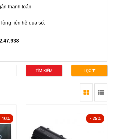
gân thanh toán
 lòng liên hệ qua số:
2.47.938
TÌM KIẾM
LỌC
- 10%
- 25%