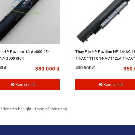
in HP Pavilion 14-Ab000 15-
Thay Pin HP Pavilion HP 14-AC1
17-G000 KI04
14-AC111TX 14-AC112LA 14-AC
00 đ
430.500 đ
380.000 đ
350.
Xem chi tiết
Xem chi tiết
từ
đến
trên
bản ghi - Trang số
trên
trang