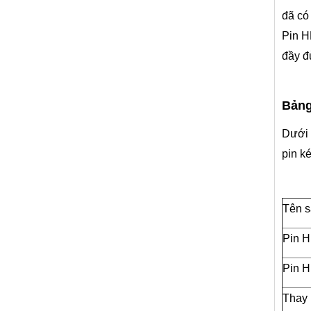
đã có
Pin H
đầy đ
Bảng
Dưới 
pin k
Tên 
Pin H
Pin H
Thay