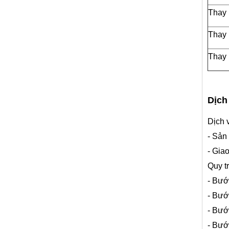
Thay 
Thay
Thay 
Dịch
Dịch 
- Sản
- Gia
Quy t
- Bướ
- Bướ
- Bướ
- Bướ