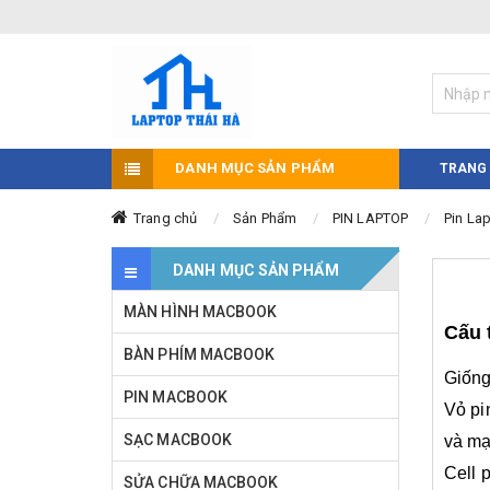
DANH MỤC SẢN PHẨM
TRANG
Trang chủ
Sản Phẩm
PIN LAPTOP
Pin La
DANH MỤC SẢN PHẨM
MÀN HÌNH MACBOOK
Cấu 
BÀN PHÍM MACBOOK
Giống
PIN MACBOOK
Vỏ pi
SẠC MACBOOK
và mạ
Cell 
SỬA CHỮA MACBOOK