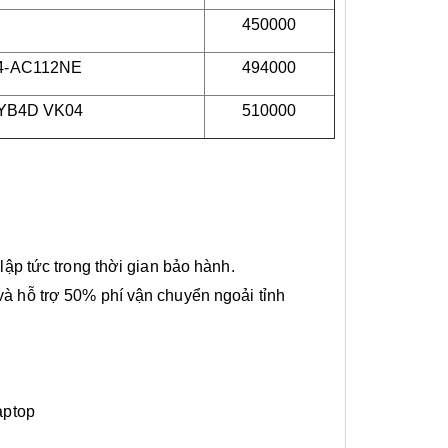
450000
14-AC112NE
494000
N-YB4D VK04
510000
 lập tức trong thời gian bảo hành.
và hỗ trợ 50% phí vận chuyển ngoải tỉnh
aptop