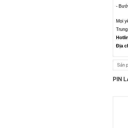
- Bướ
Mọi y
Trung
Hotli
Địa c
PIN 