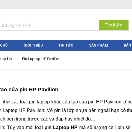
Tìm Kiếm
 CHỦ
GIỚI THIỆU
TIN TỨC
SẢN PHẨM
BẢN
ptop Hp
Pin Laptop HP Pavilion
tạo của pin HP Pavilion
 như các loại pin laptop khác cấu tạo của pin HP Pavilion cũ
n Laptop HP Pavilion: Vỏ pin là lớp nhựa bên ngoài bạn có thể
ch bên trong trước các va đập hay nhiệt độ…
pin: Tùy vào mỗi loại
pin Laptop HP
mà số lượng cell pin sẽ 