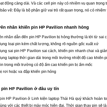
oạt động càng dài. Và các cell pin này có nhiệm vụ quan trọng t
bảo vệ: Đây là bộ phận giữ vai trò rất quan trọng, nó có nhiệm
ên nhân khiến pin HP Pavilion nhanh hỏng
n nhân dẫn đến pin HP Pavilion bị hỏng thường là tới từ sai 
dụng loại pin kém chất lượng, không rõ nguồn gốc xuất xứ
dụng sai pin HP Pavilion sai cách, khiến pin nhanh chai và giả
dụng laptop thời gian dài trong môi trường nhiệt độ cao khiên 
pin trong môi trường có độ ẩm cao khiến pin bị ẩm mốc
 bị rơi hoặc va đập khiến pin hỏng
 pin HP Pavilion ở đâu uy tín
pin HP Pavilion ở Linh kiện laptop Thái Hà quý khách hoàn t
cùng với các thiết bị máy móc hiện đại. Thời gian thay pin sẽ l