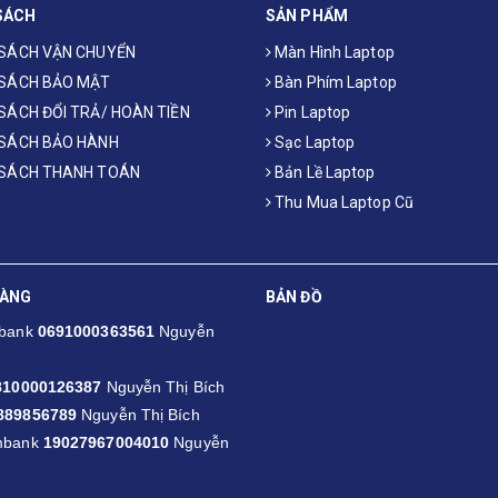
SÁCH
SẢN PHẨM
 SÁCH VẬN CHUYỂN
Màn Hình Laptop
 SÁCH BẢO MẬT
Bàn Phím Laptop
SÁCH ĐỔI TRẢ/ HOÀN TIỀN
Pin Laptop
 SÁCH BẢO HÀNH
Sạc Laptop
 SÁCH THANH TOÁN
Bản Lề Laptop
Thu Mua Laptop Cũ
HÀNG
BẢN ĐỒ
mbank
0691000363561
Nguyễn
810000126387
Nguyễn Thị Bích
889856789
Nguyễn Thị Bích
mbank
19027967004010
Nguyễn