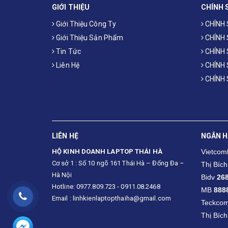
GIỚI THIỆU
CHÍNH 
Giới Thiệu Công Ty
CHÍNH
Giới Thiệu Sản Phẩm
CHÍNH
Tin Tức
CHÍNH 
Liên Hệ
CHÍNH
CHÍNH
LIÊN HỆ
NGÂN 
HỘ KINH DOANH LAPTOP THÁI HÀ
Vietco
Cơ sở 1 : Số 10 ngõ 161 Thái Hà – Đống Đa –
Thị Bích
Hà Nội
Bidv
26
Hotline: 0977.809.723 - 0911.08.2468
MB
888
Email : linhkienlaptopthaiha@gmail.com
Teckco
Thị Bích