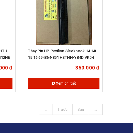
11TU
Thay Pin HP Pavilion Sleekbook 14 14t
112NE
15 16 694864-851 HSTNN-YB4D VK04
000 đ
350.000 đ
Xem chi tiết
←
Trước
Sau
→