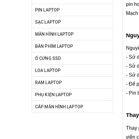
pin h
PIN LAPTOP
Mạch 
SẠC LAPTOP
MÀN HÌNH LAPTOP
Nguy
BÀN PHÍM LAPTOP
Nguyê
- Sử 
Ổ CỨNG SSD
- Sử 
LOA LAPTOP
- Sử 
RAM LAPTOP
- Để 
- Pin
PHỤ KIỆN LAPTOP
CÁP MÀN HÌNH LAPTOP
Thay
Thay 
viên 