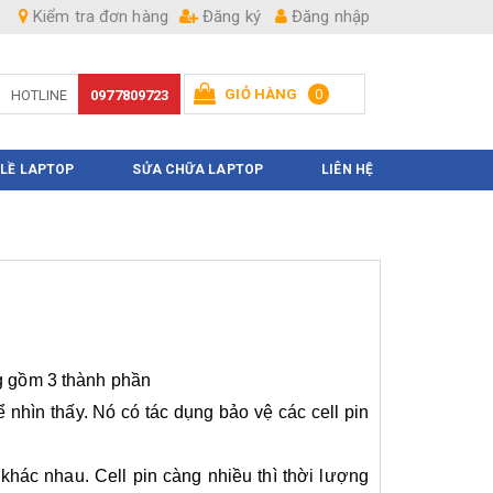
Kiểm tra đơn hàng
Đăng ký
Đăng nhập
GIỎ HÀNG
0
HOTLINE
0977809723
Hiện chưa có sản phẩm nào trong giỏ hàng của bạn
 LỀ LAPTOP
SỬA CHỮA LAPTOP
LIÊN HỆ
ng gồm 3 thành phần
 nhìn thấy. Nó có tác dụng bảo vệ các cell pin
khác nhau. Cell pin càng nhiều thì thời lượng