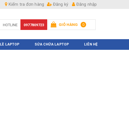
Kiểm tra đơn hàng
Đăng ký
Đăng nhập
GIỎ HÀNG
0
HOTLINE
0977809723
Hiện chưa có sản phẩm nào trong giỏ hàng của bạn
 LỀ LAPTOP
SỬA CHỮA LAPTOP
LIÊN HỆ