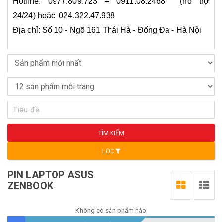
Hotline: 0977.809.723 – 0911.08.2468 (hỗ trợ
24/24) hoặc 024.322.47.938
Địa chỉ: Số 10 - Ngõ 161 Thái Hà - Đống Đa - Hà Nội
TÌM KIẾM
LỌC
PIN LAPTOP ASUS
ZENBOOK
Không có sản phẩm nào