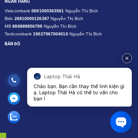
NGÂN HÀNG
Vietcombank
0691000363561
Nguyễn Thị Bích
Bidv
26810000126387
Nguyễn Thị Bích
MB
888889856789
Nguyễn Thị Bích
Teckcombank
19027967004010
Nguyễn Thị Bích
BẢN ĐỒ
Laptop Thái Hà
Chào bạn. Bạn cần thay thế linh kiện gì 
ạ. Laptop Thái Hà có thể tư vấn cho 
bạn ! 