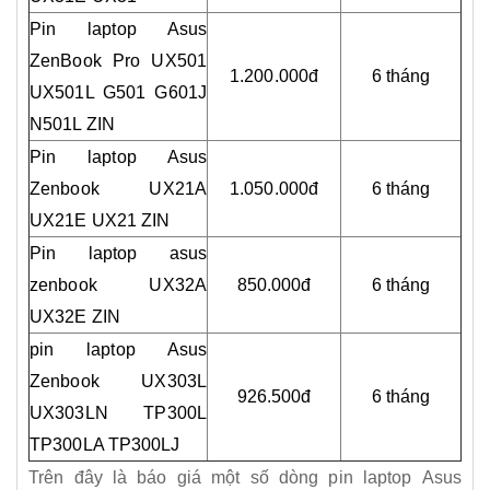
Pin laptop Asus
ZenBook Pro UX501
1.200.000đ
6 tháng
UX501L G501 G601J
N501L ZIN
Pin laptop Asus
Zenbook UX21A
1.050.000đ
6 tháng
UX21E UX21 ZIN
Pin laptop asus
zenbook UX32A
850.000đ
6 tháng
UX32E ZIN
pin laptop Asus
Zenbook UX303L
926.500đ
6 tháng
UX303LN TP300L
TP300LA TP300LJ
Trên đây là báo giá một số dòng pin laptop Asus