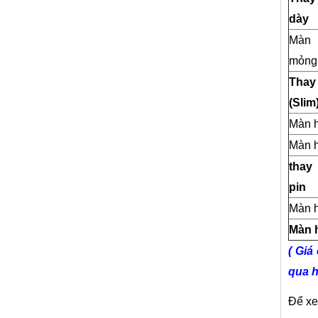
dày
Màn 
mỏng 
Thay
(Slim
Màn h
Màn h
thay
pin
Màn h
Màn h
( Giá
qua h
Để xe