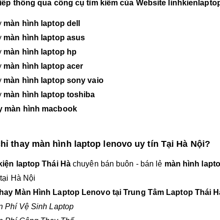
tiếp thông qua công cụ tìm kiếm của Website linhkienlapto
y
màn hình laptop dell
y
màn hình laptop asus
y
màn hình laptop hp
y
màn hình laptop acer
y
màn hình laptop sony vaio
y
màn hình laptop toshiba
y màn hình macbook
chỉ thay màn hình laptop lenovo uy tín Tại Hà Nội?
kiện laptop Thái Hà
chuyên bán buôn - bán lẻ
màn hình laptop
 tại Hà Nội
hay Màn Hình Laptop Lenovo tại Trung Tâm Laptop Thái
n Phí Vệ Sinh Laptop