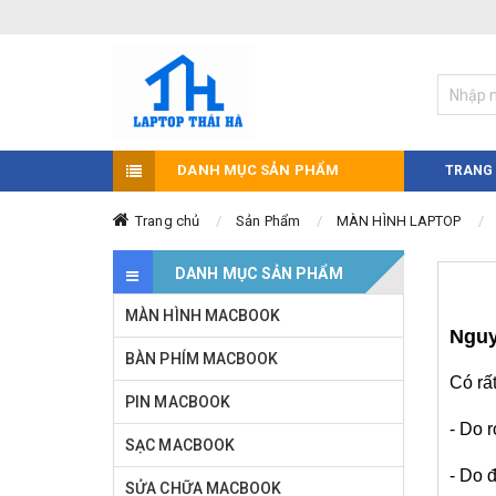
DANH MỤC SẢN PHẨM
TRANG
Trang chủ
Sản Phẩm
MÀN HÌNH LAPTOP
DANH MỤC SẢN PHẨM
MÀN HÌNH MACBOOK
Nguy
BÀN PHÍM MACBOOK
Có rấ
PIN MACBOOK
- Do 
SẠC MACBOOK
- Do 
SỬA CHỮA MACBOOK