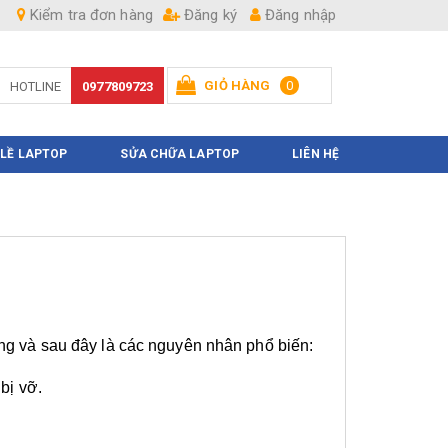
Kiểm tra đơn hàng
Đăng ký
Đăng nhập
GIỎ HÀNG
0
HOTLINE
0977809723
Hiện chưa có sản phẩm nào trong giỏ hàng của bạn
 LỀ LAPTOP
SỬA CHỮA LAPTOP
LIÊN HỆ
ỏng và sau đây là các nguyên nhân phổ biến:
bị vỡ.