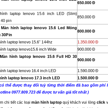
650.000 Đ
hình laptop lenovo 15.6 inch LED (Slim)
850.000 Đ
40 pin
 Màn hình laptop lenovo 15.6 Led Mỏng
800.000 Đ
) 30Pin
ình laptop lenovo
15.6" 144hz
1.350.000 Đ
ình laptop lenovo15.6 inch Wide
900.000 Đ
 Màn hình laptop lenovo 15.6 Full HD 30
900.000 Đ
ình laptop lenovo 16.4 inch LED
1.590.000 Đ
ình laptop lenovo 17.3 inch LED
1.500.000 Đ
 có thể được thay đổi tuỳ từng thời điểm đã bao gồm phí l
otline 0977.809.723 để được tư vấn giá tốt nhất )
m chi tiết các loại
màn hình laptop
quý khách vui lòng
click