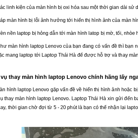
các linh kiện của màn hình bị oxi hóa sau một thời gian dài sử 
cáp màn hình bị lỗi ảnh hưởng tới hiển thị hình ảnh của màn hì
đèn nền laptop bị hỏng dẫn tới màn hình latop bị mờ, tối, nhòe 
như
màn hình laptop Lenovo
của bạn đang có vấn đề thì bạn n
oặc mang laptop tới Laptop Thái Hà để được hỗ trợ và thay
màn
 vụ thay màn hình laptop Lenovo chính hãng lấy ng
àn hình laptop Lenovo gặp vấn đề về hiển thị hình ảnh hoặc bị 
vụ thay
màn hình laptop Lenovo. Laptop Thái Hà xin gửi đến b
gay, thời gian chờ đợi từ 5 - 20 phút là bạn có thể nhận lại la