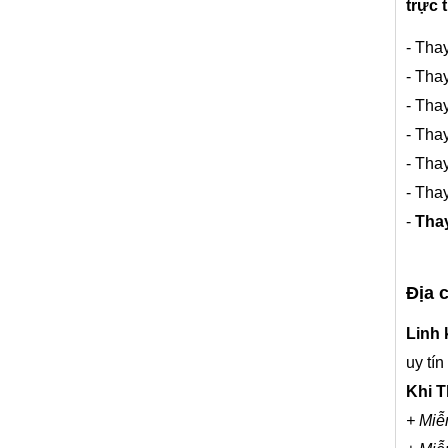
trực 
- Tha
- Tha
- Tha
- Tha
- Tha
- Tha
-
Tha
Địa 
Linh 
uy tín
Khi T
+ Miễ