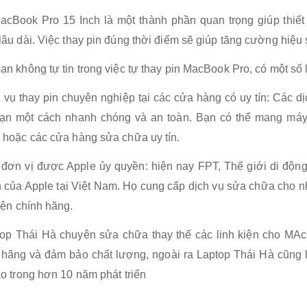
acBook Pro 15 Inch là một thành phần quan trọng giúp thiết 
lâu dài. Việc thay pin đúng thời điểm sẽ giúp tăng cường hiệu s
ạn không tự tin trong việc tự thay pin MacBook Pro, có một số
h vụ thay pin chuyên nghiệp tại các cửa hàng có uy tín: Các 
ạn một cách nhanh chóng và an toàn. Bạn có thể mang máy
 hoặc các cửa hàng sửa chữa uy tín.
 đơn vị được Apple ủy quyền: hiện nay FPT, Thế giới di động,
 của Apple tại Việt Nam. Họ cung cấp dịch vụ sửa chữa cho 
kiện chính hãng.
top Thái Hà chuyên sửa chữa thay thế các linh kiện cho MAcb
 hãng và đảm bảo chất lượng, ngoài ra Laptop Thái Hà cũng
ao trong hơn 10 năm phát triển