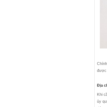
Chính
được h
Địa c
Khi c
ủy qu