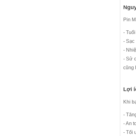
Nguy
Pin M
- Tuổ
- Sạc
- Nhi
- Sử 
cũng 
Lợi 
Khi b
- Tăng
- An 
- Tối