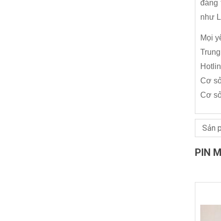
đáng 
như L
Mọi y
Trung
Hotli
Cơ sở
Cơ sở
PIN 