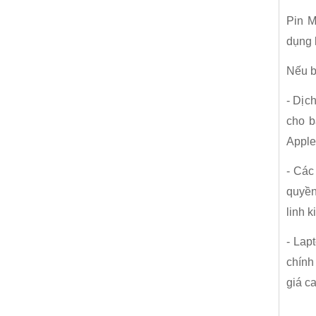
Pin M
dụng 
Nếu b
- Dịc
cho b
Apple
- Các
quyền
linh 
- Lap
chính
giá c