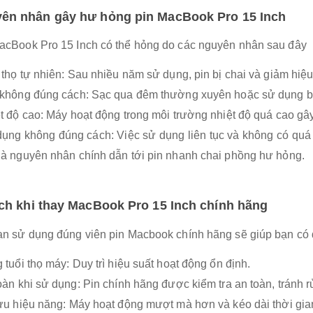
ên nhân gây hư hỏng pin MacBook Pro 15 Inch
acBook Pro 15 Inch có thể hỏng do các nguyên nhân sau đây
i thọ tự nhiên: Sau nhiều năm sử dụng, pin bị chai và giảm hiệu
 không đúng cách: Sạc qua đêm thường xuyên hoặc sử dụng bộ
ệt độ cao: Máy hoạt động trong môi trường nhiệt độ quá cao g
dụng không đúng cách: Việc sử dụng liên tục và không có quá tr
là nguyên nhân chính dẫn tới pin nhanh chai phồng hư hỏng.
ích khi thay MacBook Pro 15 Inch
chính hãng
ạn sử dụng đúng viên pin Macbook chính hãng sẽ giúp bạn có 
 tuổi thọ máy: Duy trì hiệu suất hoạt động ổn định.
toàn khi sử dụng: Pin chính hãng được kiểm tra an toàn, tránh rủ
 ưu hiệu năng: Máy hoạt động mượt mà hơn và kéo dài thời gia