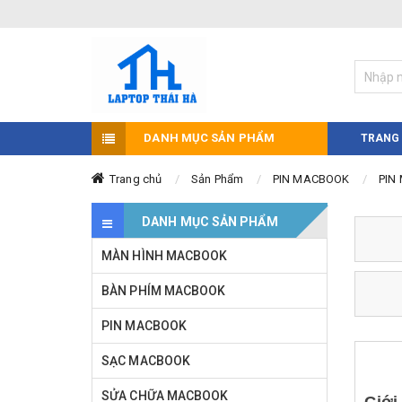
DANH MỤC SẢN PHẨM
TRANG
Trang chủ
Sản Phẩm
PIN MACBOOK
PIN
DANH MỤC SẢN PHẨM
MÀN HÌNH MACBOOK
BÀN PHÍM MACBOOK
PIN MACBOOK
SẠC MACBOOK
SỬA CHỮA MACBOOK
Giới