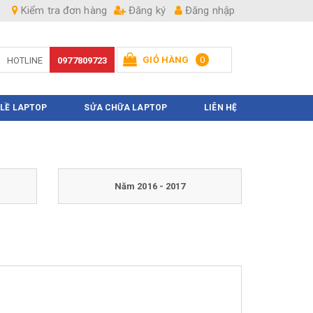
Kiểm tra đơn hàng
Đăng ký
Đăng nhập
GIỎ HÀNG
0
HOTLINE
0977809723
Hiện chưa có sản phẩm nào trong giỏ hàng của bạn
 LỀ LAPTOP
SỬA CHỮA LAPTOP
LIÊN HỆ
Năm 2016 - 2017