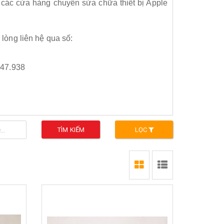
c các cửa hàng chuyên sửa chữa thiết bị Apple
 lòng liên hệ qua số:
.47.938
TÌM KIẾM
LỌC