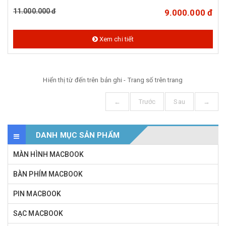
11.000.000 đ
9.000.000 đ
Xem chi tiết
Hiển thị từ
đến
trên
bản ghi - Trang số
trên
trang
←
Trước
Sau
→
DANH MỤC SẢN PHẨM
MÀN HÌNH MACBOOK
BÀN PHÍM MACBOOK
PIN MACBOOK
SẠC MACBOOK