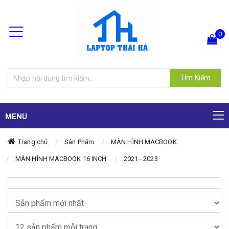
0
Hiện chưa có sản phẩm nào trong giỏ hàng của bạn
Tìm Kiếm
MENU
Trang chủ
Sản Phẩm
MÀN HÌNH MACBOOK
MÀN HÌNH MACBOOK 16 INCH
2021 - 2023