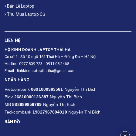
Bản Lề Laptop
Thu Mua Laptop Cũ
LIÊN HỆ
HỘ KINH DOANH LAPTOP THÁI HÀ
Cơ sở 1 : Số 10 ngõ 161 Thái Hà – Đống Đa – Hà Nội
Hotline: 0977.809.723 - 0911.08.2468
Email : linhkienlaptopthaiha@gmail.com
NGÂN HÀNG
Vietcombank
0691000363561
Nguyễn Thị Bích
Bidv
26810000126387
Nguyễn Thị Bích
MB
888889856789
Nguyễn Thị Bích
Teckcombank
19027967004010
Nguyễn Thị Bích
BẢN ĐỒ