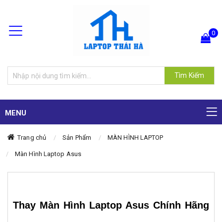
0
Hiện chưa có sản phẩm nào trong giỏ hàng của bạn
Tìm Kiếm
MENU
Trang chủ
Sản Phẩm
MÀN HÌNH LAPTOP
Màn Hình Laptop Asus
Thay Màn Hình Laptop Asus Chính Hãng