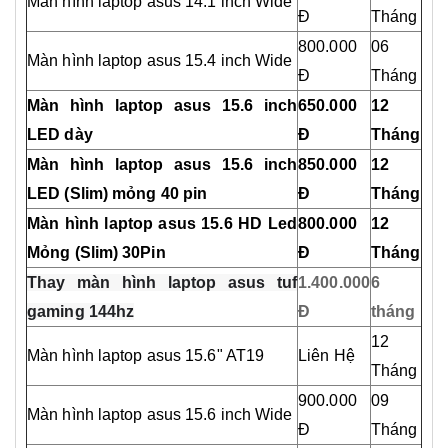
Màn hình laptop asus 14.1 inch Wide
Đ
Tháng
800.000
06
Màn hình laptop asus 15.4 inch Wide
Đ
Tháng
Màn hình laptop
asus
15.6 inch
650.000
12
LED dày
Đ
Tháng
Màn hình laptop asus 15.6 inch
850.000
12
LED (Slim) mỏng 40 pin
Đ
Tháng
Màn hình laptop
asus
15.6 HD Led
800.000
12
Mỏng (Slim) 30Pin
Đ
Tháng
Thay màn hình laptop asus tuf
1.400.000
6
gaming 144hz
Đ
tháng
12
Màn hình laptop asus 15.6" AT19
Liên Hệ
Tháng
900.000
09
Màn hình laptop asus 15.6 inch Wide
Đ
Tháng