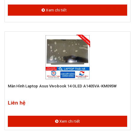
3.500.000 đ
Xem chi tiết
Màn Hình Laptop Asus Vivobook 14 OLED A1405VA-KM095W
Liên hệ
Xem chi tiết