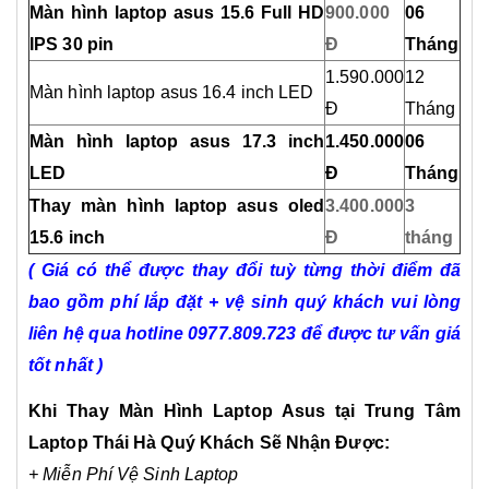
Màn hình laptop
asus
15.6 Full HD
900.000
06
IPS 30 pin
Đ
Tháng
1.590.000
12
Màn hình laptop asus 16.4 inch LED
Đ
Tháng
Màn hình laptop
asus
17.3 inch
1.450.000
06
LED
Đ
Tháng
Thay màn hình laptop asus oled
3.400.000
3
15.6 inch
Đ
tháng
( Giá có thể được thay đổi tuỳ từng thời điểm đã
bao gồm phí lắp đặt + vệ sinh quý khách vui lòng
liên hệ qua hotline 0977.809.723 để được tư vấn giá
tốt nhất )
Khi Thay Màn Hình Laptop Asus tại Trung Tâm
Laptop Thái Hà Quý Khách Sẽ Nhận Được:
+ Miễn Phí Vệ Sinh Laptop