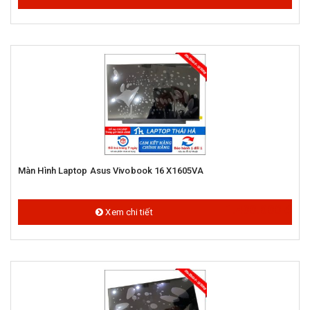
Màn Hình Laptop Asus Vivobook 16 X1605VA
1.400.000 đ
Xem chi tiết