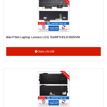
Bàn Phím Laptop Lenovo LOQ 15ARP9 83JC003VVN
900.000 đ
Xem chi tiết