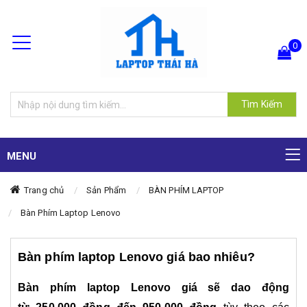
0
Hiện chưa có sản phẩm nào trong giỏ hàng của bạn
Tìm Kiếm
MENU
Trang chủ
Sản Phẩm
BÀN PHÍM LAPTOP
Bàn Phím Laptop Lenovo
Bàn phím laptop Lenovo giá bao nhiêu?
Bàn phím laptop Lenovo
giá sẽ dao động