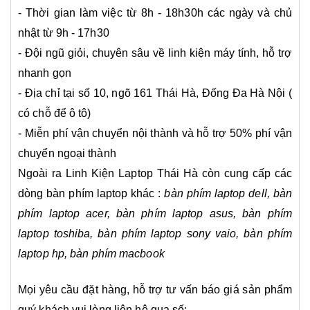
- Thời gian làm việc từ 8h - 18h30h các ngày và chủ
nhật từ 9h - 17h30
- Đội ngũ giỏi, chuyên sâu về linh kiện máy tính, hỗ trợ
nhanh gọn
- Địa chỉ tại số 10, ngõ 161 Thái Hà, Đống Đa Hà Nội (
có chỗ để ô tô)
- Miễn phí vận chuyển nội thành và hỗ trợ 50% phí vận
chuyển ngoại thành
Ngoài ra Linh Kiện Laptop Thái Hà còn cung cấp các
dòng bàn phím laptop khác :
bàn phím laptop dell
,
bàn
phím laptop acer
,
bàn phím laptop asus
,
bàn phím
laptop toshiba
,
bàn phím laptop sony vaio
,
bàn phím
laptop hp
, bàn phím macbook
Mọi yêu cầu đặt hàng, hỗ trợ tư vấn báo giá sản phẩm
quý khách vui lòng liên hệ qua số: