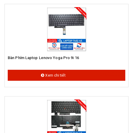
Bàn Phím Laptop Lenovo Yoga Pro 9i 16
1.350.000 đ
Xem chi tiết