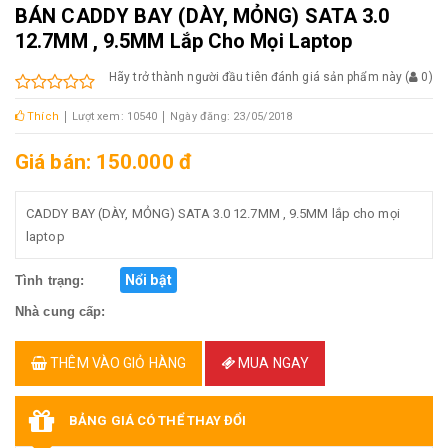
BÁN CADDY BAY (DÀY, MỎNG) SATA 3.0
12.7MM , 9.5MM Lắp Cho Mọi Laptop
Hãy trở thành người đầu tiên đánh giá sản phẩm này
(
0
)
Thích
Lượt xem: 10540
Ngày đăng: 23/05/2018
Giá bán: 150.000 đ
CADDY BAY (DÀY, MỎNG) SATA 3.0 12.7MM , 9.5MM lắp cho mọi
laptop
Nổi bật
Tình trạng:
Nhà cung cấp:
THÊM VÀO GIỎ HÀNG
MUA NGAY
BẢNG GIÁ CÓ THỂ THAY ĐỔI