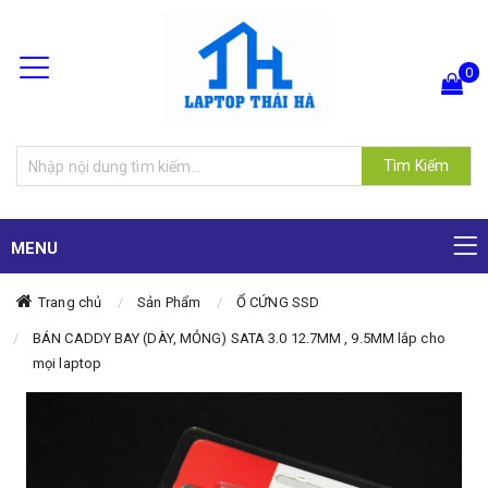
0
Hiện chưa có sản phẩm nào trong giỏ hàng của bạn
Tìm Kiếm
MENU
Trang chủ
Sản Phẩm
Ổ CỨNG SSD
BÁN CADDY BAY (DÀY, MỎNG) SATA 3.0 12.7MM , 9.5MM lắp cho
mọi laptop