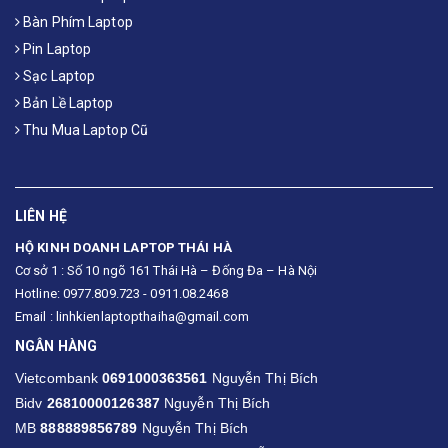
Bàn Phím Laptop
Pin Laptop
Sạc Laptop
Bản Lề Laptop
Thu Mua Laptop Cũ
LIÊN HỆ
HỘ KINH DOANH LAPTOP THÁI HÀ
Cơ sở 1 : Số 10 ngõ 161 Thái Hà – Đống Đa – Hà Nội
Hotline: 0977.809.723 - 0911.08.2468
Email : linhkienlaptopthaiha@gmail.com
NGÂN HÀNG
Vietcombank
0691000363561
Nguyễn Thị Bích
Bidv
26810000126387
Nguyễn Thị Bích
MB
888889856789
Nguyễn Thị Bích