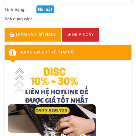
Nổi bật
Tình trạng:
Nhà cung cấp:
THÊM VÀO GIỎ HÀNG
MUA NGAY
BẢNG GIÁ CÓ THỂ THAY ĐỔI