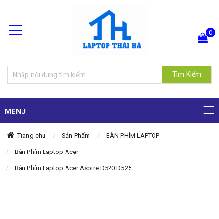
0
Hiện chưa có sản phẩm nào trong giỏ hàng của bạn
Tìm Kiếm
MENU
Trang chủ
Sản Phẩm
BÀN PHÍM LAPTOP
Bàn Phím Laptop Acer
Bàn Phím Laptop Acer Aspire D520 D525