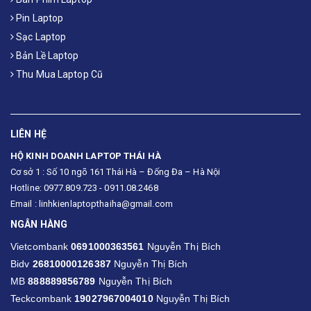
Pin Laptop
Sạc Laptop
Bản Lề Laptop
Thu Mua Laptop Cũ
LIÊN HỆ
HỘ KINH DOANH LAPTOP THÁI HÀ
Cơ sở 1 : Số 10 ngõ 161 Thái Hà – Đống Đa – Hà Nội
Hotline: 0977.809.723 - 0911.08.2468
Email : linhkienlaptopthaiha@gmail.com
NGÂN HÀNG
Vietcombank
0691000363561
Nguyễn Thị Bích
Bidv
26810000126387
Nguyễn Thị Bích
MB
888889856789
Nguyễn Thị Bích
Teckcombank
19027967004010
Nguyễn Thị Bích