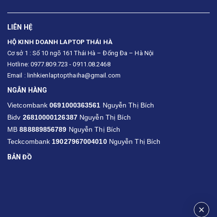
LIÊN HỆ
HỘ KINH DOANH LAPTOP THÁI HÀ
Cơ sở 1 : Số 10 ngõ 161 Thái Hà – Đống Đa – Hà Nội
Hotline: 0977.809.723 - 0911.08.2468
Email : linhkienlaptopthaiha@gmail.com
NGÂN HÀNG
Vietcombank
0691000363561
Nguyễn Thị Bích
Bidv
26810000126387
Nguyễn Thị Bích
MB
888889856789
Nguyễn Thị Bích
Teckcombank
19027967004010
Nguyễn Thị Bích
BẢN ĐỒ