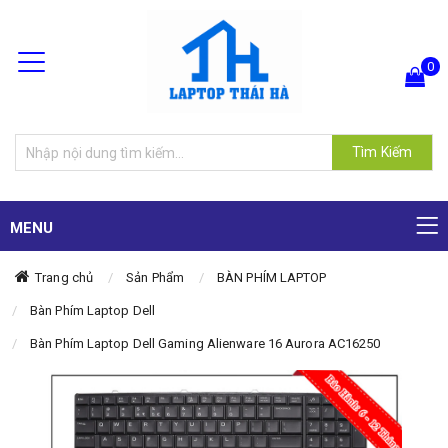
0
Hiện chưa có sản phẩm nào trong giỏ hàng của bạn
Tìm Kiếm
MENU
Trang chủ
Sản Phẩm
BÀN PHÍM LAPTOP
Bàn Phím Laptop Dell
Bàn Phím Laptop Dell Gaming Alienware 16 Aurora AC16250