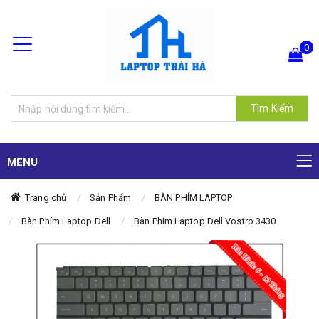
0
Hiện chưa có sản phẩm nào trong giỏ hàng của bạn
Tìm Kiếm
MENU
Trang chủ
Sản Phẩm
BÀN PHÍM LAPTOP
Bàn Phím Laptop Dell
Bàn Phím Laptop Dell Vostro 3430