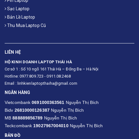
Pin Laptop
Sạc Laptop
Bản Lề Laptop
Thu Mua Laptop Cũ
LIÊN HỆ
HỘ KINH DOANH LAPTOP THÁI HÀ
Cơ sở 1 : Số 10 ngõ 161 Thái Hà – Đống Đa – Hà Nội
Hotline: 0977.809.723 - 0911.08.2468
Email : linhkienlaptopthaiha@gmail.com
NGÂN HÀNG
Vietcombank
0691000363561
Nguyễn Thị Bích
Bidv
26810000126387
Nguyễn Thị Bích
MB
888889856789
Nguyễn Thị Bích
Teckcombank
19027967004010
Nguyễn Thị Bích
BẢN ĐỒ