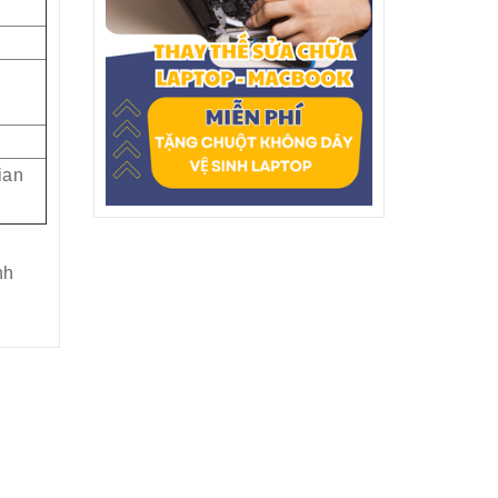
ian
nh