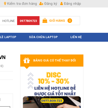
Kiểm tra đơn hàng
Đăng ký
Đăng nhập
GIỎ HÀNG
0
HOTLINE
0977809723
Hiện chưa có sản phẩm nào trong giỏ hàng của bạn
 LỀ LAPTOP
SỬA CHỮA LAPTOP
LIÊN HỆ
NVN
BẢNG GIÁ CÓ THỂ THAY ĐỔI
0
)
N