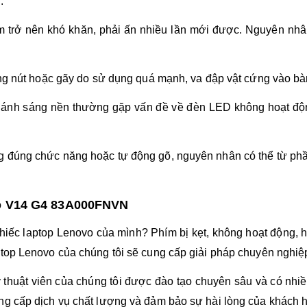
.
ím trở nên khó khăn, phải ấn nhiều lần mới được. Nguyên nhân 
bong nút hoặc gãy do sử dụng quá mạnh, va đập vật cứng vào bà
 ánh sáng nền thường gặp vấn đề về đèn LED không hoạt động
g đúng chức năng hoặc tự động gõ, nguyên nhân có thể từ p
vo V14 G4 83A000FNVN
hiếc laptop Lenovo của mình? Phím bị kẹt, không hoạt động, 
top Lenovo của chúng tôi sẽ cung cấp giải pháp chuyên nghiệp
ỹ thuật viên của chúng tôi được đào tạo chuyên sâu và có nhi
ng cấp dịch vụ chất lượng và đảm bảo sự hài lòng của khách 