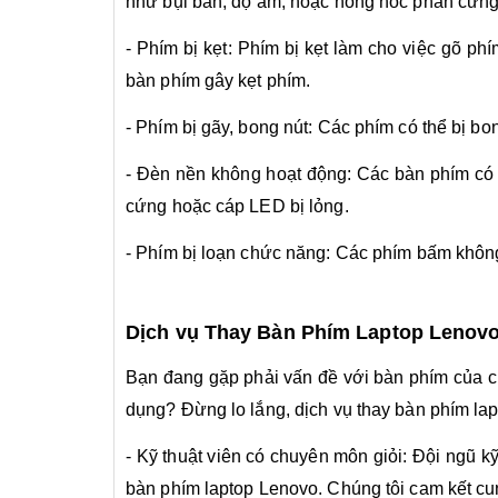
như bụi bẩn, độ ẩm, hoặc hỏng hóc phần cứng
- Phím bị kẹt: Phím bị kẹt làm cho việc gõ ph
bàn phím gây kẹt phím.
- Phím bị gãy, bong nút: Các phím có thể bị 
- Đèn nền không hoạt động: Các bàn phím có
cứng hoặc cáp LED bị lỏng.
- Phím bị loạn chức năng: Các phím bấm khôn
Dịch vụ Thay Bàn Phím Laptop Leno
Bạn đang gặp phải vấn đề với bàn phím của c
dụng? Đừng lo lắng, dịch vụ thay bàn phím lap
- Kỹ thuật viên có chuyên môn giỏi: Đội ngũ k
bàn phím laptop Lenovo. Chúng tôi cam kết cu