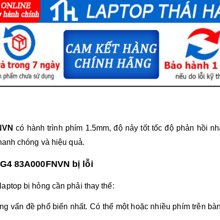
FNVN
có hành trình phím 1.5mm, độ nảy tốt tốc độ phản hồi n
nhanh chóng và hiệu quả.
 G4 83A000FNVN bị lỗi
aptop bị hỏng cần phải thay thế:
ững vấn đề phổ biến nhất. Có thể một hoặc nhiều phím trên b