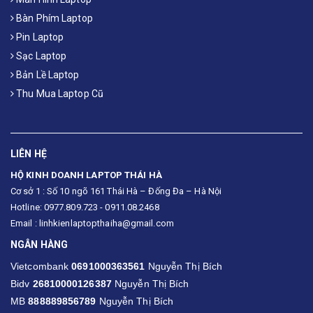
Bàn Phím Laptop
Pin Laptop
Sạc Laptop
Bản Lề Laptop
Thu Mua Laptop Cũ
LIÊN HỆ
HỘ KINH DOANH LAPTOP THÁI HÀ
Cơ sở 1 : Số 10 ngõ 161 Thái Hà – Đống Đa – Hà Nội
Hotline: 0977.809.723 - 0911.08.2468
Email : linhkienlaptopthaiha@gmail.com
NGÂN HÀNG
Vietcombank
0691000363561
Nguyễn Thị Bích
Bidv
26810000126387
Nguyễn Thị Bích
MB
888889856789
Nguyễn Thị Bích