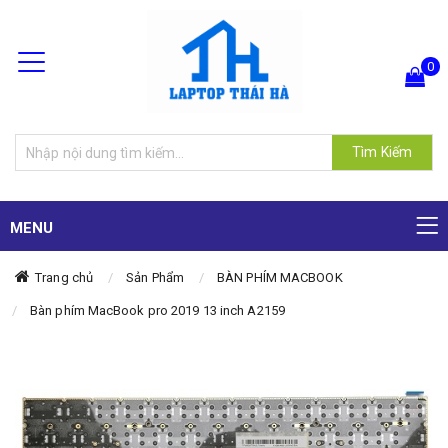
0
Hiện chưa có sản phẩm nào trong giỏ hàng của bạn
Tìm Kiếm
MENU
Trang chủ
Sản Phẩm
BÀN PHÍM MACBOOK
Bàn phím MacBook pro 2019 13 inch A2159