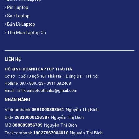
Pin Laptop
Sạc Laptop
Bản Lề Laptop
Thu Mua Laptop Cũ
LIÊN HỆ
HỘ KINH DOANH LAPTOP THÁI HÀ
Cơ sở 1 : Số 10 ngõ 161 Thái Hà – Đống Đa – Hà Nội
Hotline: 0977.809.723 - 0911.08.2468
Email : linhkienlaptopthaiha@gmail.com
NGÂN HÀNG
Vietcombank
0691000363561
Nguyễn Thị Bích
Bidv
26810000126387
Nguyễn Thị Bích
MB
888889856789
Nguyễn Thị Bích
Teckcombank
19027967004010
Nguyễn Thị Bích