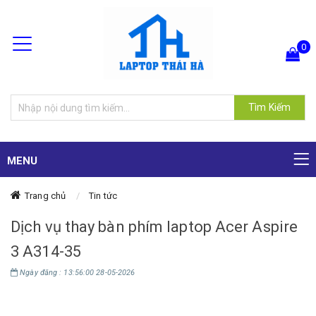
0
Hiện chưa có sản phẩm nào trong giỏ hàng của bạn
Tìm Kiếm
MENU
Trang chủ
Tin tức
Dịch vụ thay bàn phím laptop Acer Aspire
3 A314-35
Ngày đăng : 13:56:00 28-05-2026