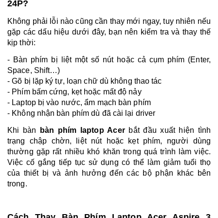
24P?
Không phải lỗi nào cũng cần thay mới ngay, tuy nhiên nếu
gặp các dấu hiệu dưới đây, bạn nên kiểm tra và thay thế
kịp thời:
- Bàn phím bị liệt một số nút hoặc cả cụm phím (Enter,
Space, Shift…)
- Gõ bị lặp ký tự, loạn chữ dù không thao tác
- Phím bấm cứng, kẹt hoặc mất độ nảy
- Laptop bị vào nước, ẩm mạch bàn phím
- Không nhận bàn phím dù đã cài lại driver
Khi bàn
bàn phím laptop Acer
bắt đầu xuất hiện tình
trạng chập chờn, liệt nút hoặc kẹt phím, người dùng
thường gặp rất nhiều khó khăn trong quá trình làm việc.
Việc cố gắng tiếp tục sử dụng có thể làm giảm tuổi thọ
của thiết bị và ảnh hưởng đến các bộ phận khác bên
trong.
Cách Thay Bàn Phím Laptop Acer Aspire 3