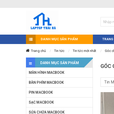
DANH MỤC SẢN PHẨM
TRANG
Trang chủ
Tin tức
Tin tức mới nhất
Góc c
DANH MỤC SẢN PHẨM
GÓC 
MÀN HÌNH MACBOOK
BÀN PHÍM MACBOOK
PIN MACBOOK
SẠC MACBOOK
SỬA CHỮA MACBOOK