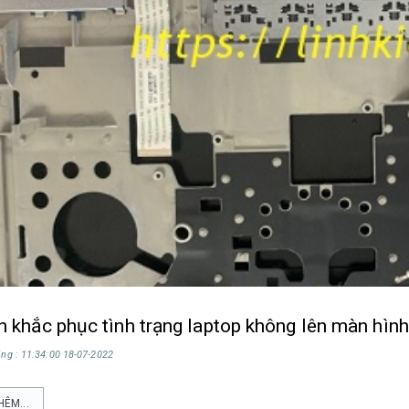
h khắc phục tình trạng laptop không lên màn hình
ng : 11:34:00 18-07-2022
HÊM...