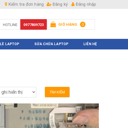
Kiểm tra đơn hàng
Đăng ký
Đăng nhập
GIỎ HÀNG
0
HOTLINE
0977809723
Hiện chưa có sản phẩm nào trong giỏ hàng của bạn
 LỀ LAPTOP
SỬA CHỮA LAPTOP
LIÊN HỆ
TÌM KIẾM