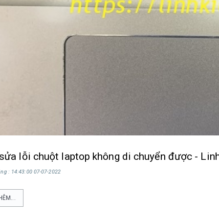
sửa lỗi chuột laptop không di chuyển được - Linh
ng : 14:43:00 07-07-2022
HÊM...