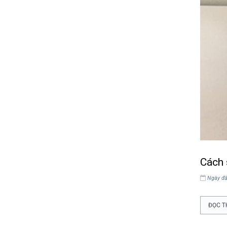
Cách 
Ngày đă
ĐỌC T