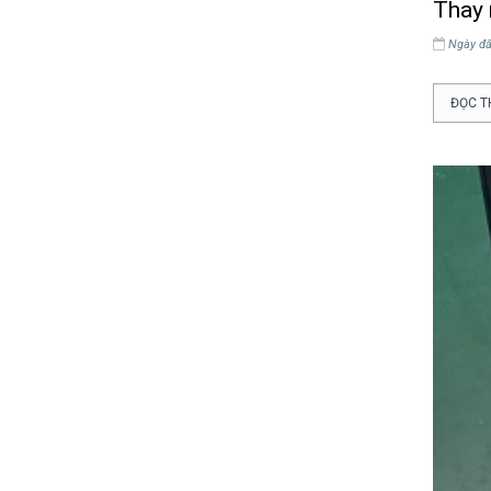
Thay 
Ngày đă
ĐỌC T