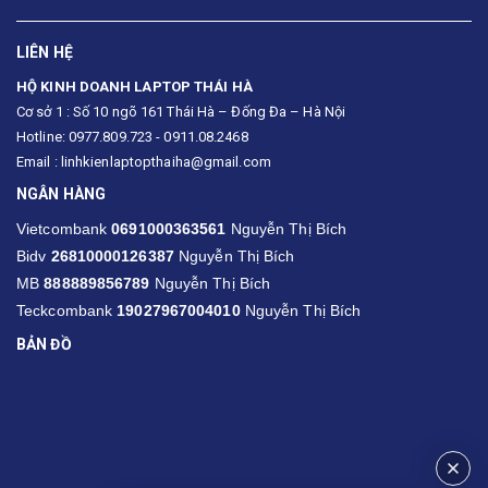
LIÊN HỆ
HỘ KINH DOANH LAPTOP THÁI HÀ
Cơ sở 1 : Số 10 ngõ 161 Thái Hà – Đống Đa – Hà Nội
Hotline: 0977.809.723 - 0911.08.2468
Email : linhkienlaptopthaiha@gmail.com
NGÂN HÀNG
Vietcombank
0691000363561
Nguyễn Thị Bích
Bidv
26810000126387
Nguyễn Thị Bích
MB
888889856789
Nguyễn Thị Bích
Teckcombank
19027967004010
Nguyễn Thị Bích
BẢN ĐỒ