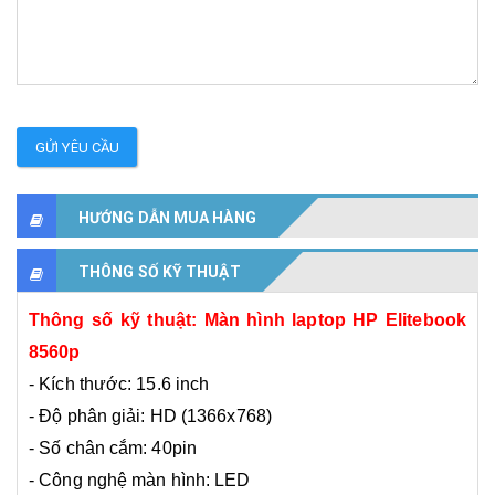
GỬI YÊU CẦU
HƯỚNG DẪN MUA HÀNG
THÔNG SỐ KỸ THUẬT
Thông số kỹ thuật:
Màn hình
laptop
HP
Elitebook
8560p
- Kích thước: 15.6 inch
- Độ phân giải:
HD (1366x768)
- Số chân cắm: 40pin
- Công nghệ màn hình: LED