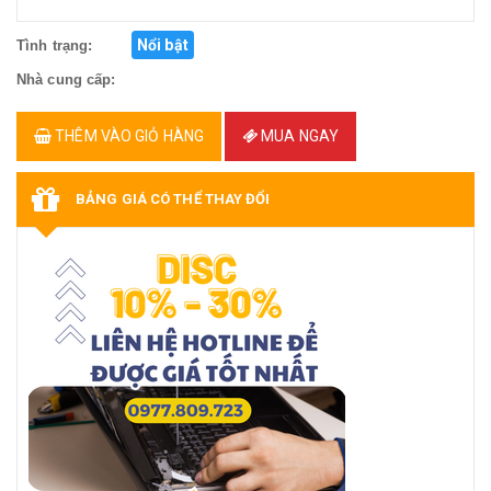
Nổi bật
Tình trạng:
Nhà cung cấp:
THÊM VÀO GIỎ HÀNG
MUA NGAY
BẢNG GIÁ CÓ THỂ THAY ĐỔI