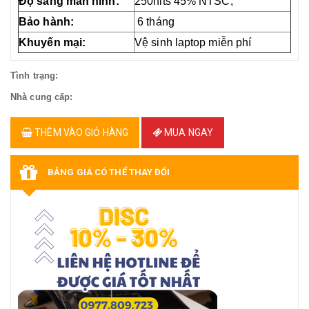
Độ sáng màn hình:
250nits 45% NTSC,
Bảo hành:
6 tháng
Khuyến mại:
Vệ sinh laptop miễn phí
Tình trạng:
Nhà cung cấp:
THÊM VÀO GIỎ HÀNG
MUA NGAY
BẢNG GIÁ CÓ THỂ THAY ĐỔI