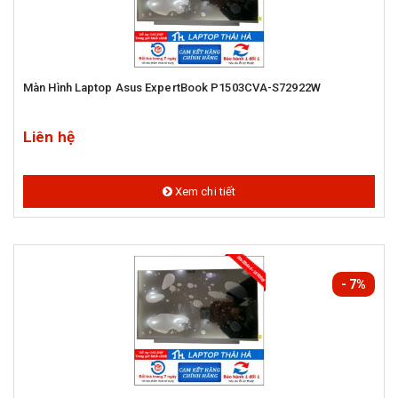
Màn Hình Laptop Asus ExpertBook P1503CVA-S72922W
Liên hệ
Xem chi tiết
- 7%