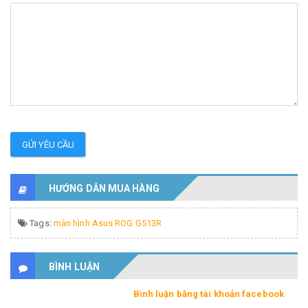
GỬI YÊU CẦU
HƯỚNG DẪN MUA HÀNG
Tags:
màn hình Asus ROG G513R
BÌNH LUẬN
Bình luận bằng tài khoản facebook