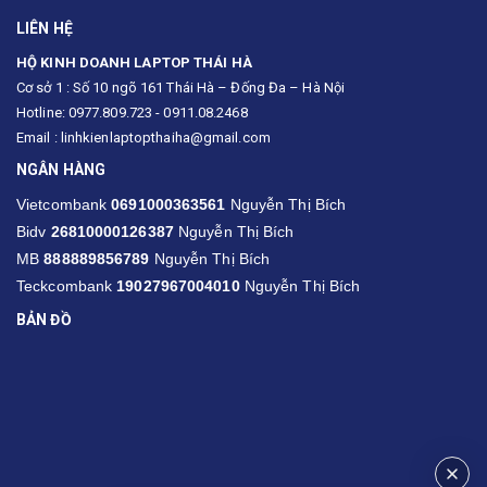
LIÊN HỆ
HỘ KINH DOANH LAPTOP THÁI HÀ
Cơ sở 1 : Số 10 ngõ 161 Thái Hà – Đống Đa – Hà Nội
Hotline: 0977.809.723 - 0911.08.2468
Email : linhkienlaptopthaiha@gmail.com
NGÂN HÀNG
Vietcombank
0691000363561
Nguyễn Thị Bích
Bidv
26810000126387
Nguyễn Thị Bích
MB
888889856789
Nguyễn Thị Bích
Teckcombank
19027967004010
Nguyễn Thị Bích
BẢN ĐỒ