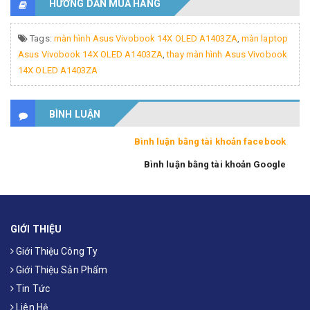
HƯỚNG DẪN MUA HÀNG
Tags:
màn hình Asus Vivobook 14X OLED A1403ZA
,
màn laptop
Asus Vivobook 14X OLED A1403ZA
,
thay màn hình Asus Vivobook
14X OLED A1403ZA
BÌNH LUẬN
Bình luận bằng tài khoản facebook
Bình luận bằng tài khoản Google
GIỚI THIỆU
Giới Thiệu Công Ty
Giới Thiệu Sản Phẩm
Tin Tức
Liên Hệ