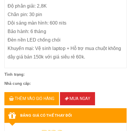
​Độ phân giải: 2,8K
Chân pin: 30 pin
Dội sáng màn hình: 600 nits
Bảo hành: 6 tháng
Đèn nền LED chống chói
Khuyến mại: Vệ sinh laptop + Hỗ trợ mua chuột không
dây giá bán 150k với giá siêu rẻ 60k.
Tình trạng:
Nhà cung cấp:
THÊM VÀO GIỎ HÀNG
MUA NGAY
BẢNG GIÁ CÓ THỂ THAY ĐỔI