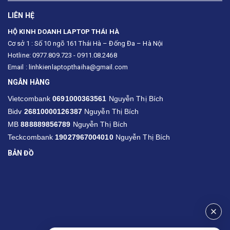
LIÊN HỆ
HỘ KINH DOANH LAPTOP THÁI HÀ
Cơ sở 1 : Số 10 ngõ 161 Thái Hà – Đống Đa – Hà Nội
Hotline: 0977.809.723 - 0911.08.2468
Email : linhkienlaptopthaiha@gmail.com
NGÂN HÀNG
Vietcombank
0691000363561
Nguyễn Thị Bích
Bidv
26810000126387
Nguyễn Thị Bích
MB
888889856789
Nguyễn Thị Bích
Teckcombank
19027967004010
Nguyễn Thị Bích
BẢN ĐỒ