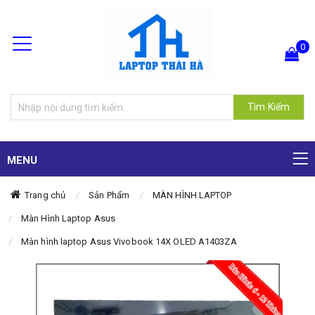
0
Hiện chưa có sản phẩm nào trong giỏ hàng của bạn
Tìm Kiếm
MENU
Trang chủ
Sản Phẩm
MÀN HÌNH LAPTOP
Màn Hình Laptop Asus
Màn hình laptop Asus Vivobook 14X OLED A1403ZA