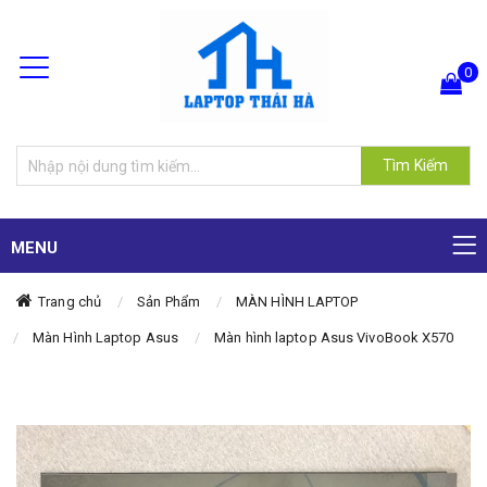
0
Hiện chưa có sản phẩm nào trong giỏ hàng của bạn
Tìm Kiếm
MENU
Trang chủ
Sản Phẩm
MÀN HÌNH LAPTOP
Màn Hình Laptop Asus
Màn hình laptop Asus VivoBook X570