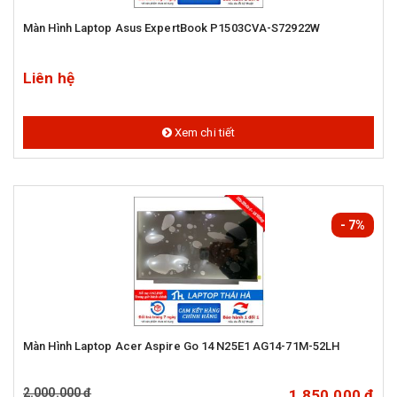
Màn Hình Laptop Asus ExpertBook P1503CVA-S72922W
Liên hệ
Xem chi tiết
- 7%
Màn Hình Laptop Acer Aspire Go 14 N25E1 AG14-71M-52LH
2.000.000 đ
1.850.000 đ