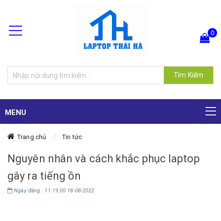
0
Hiện chưa có sản phẩm nào trong giỏ hàng của bạn
Tìm Kiếm
MENU
Trang chủ
Tin tức
Nguyên nhân và cách khắc phục laptop
gây ra tiếng ồn
Ngày đăng : 11:19:00 18-08-2022