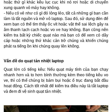
hoặc thứ gì khác kêu lục cục khi nó rơi hoặc di chuyển
xung quanh vỏ máy hay không.
- Nếu có vẻ như có gì đó lỏng lẻo, tất cả những gì bạn cần
làm là tắt nguồn và mở vỏ laptop. Sau đó, sử dụng đèn để
xem bạn có thể tìm thấy ốc vít hoặc vật thể sai lệch gây ra
âm thanh lạch cạch hoặc vo ve hay không. Bạn cũng nên
kiểm tra bất kỳ chiếc quạt nào mà bạn có để xem có dây
cáp hoặc những thứ khác cản trở chúng và khiến chúng
phát ra tiếng ồn khi chúng quay lên không.
Vấn đề do quạt tản nhiệt laptop
Quạt lớn có tiếng kêu: Nếu quạt máy tính của bạn chạy
nhanh hơn và to hơn bình thường kèm theo tiếng kêu vo
ve, thì có thể chúng bị bám bụi hoặc ổ trục đang bắt đầu
hoạt động. Cách tốt nhất để kiểm tra điều này là tắt laptop
và đem đi vệ sinh quạt tản nhiệt.