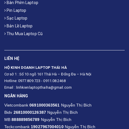
Bàn Phím Laptop
Pin Laptop
Sạc Laptop
Bản Lề Laptop
Thu Mua Laptop Cũ
LIÊN HỆ
HỘ KINH DOANH LAPTOP THÁI HÀ
Cơ sở 1 : Số 10 ngõ 161 Thái Hà – Đống Đa – Hà Nội
Hotline: 0977.809.723 - 0911.08.2468
Email : linhkienlaptopthaiha@gmail.com
NGÂN HÀNG
Vietcombank
0691000363561
Nguyễn Thị Bích
Bidv
26810000126387
Nguyễn Thị Bích
MB
888889856789
Nguyễn Thị Bích
Teckcombank
19027967004010
Nguyễn Thị Bích