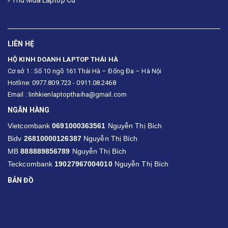
LIÊN HỆ
HỘ KINH DOANH LAPTOP THÁI HÀ
Cơ sở 1 : Số 10 ngõ 161 Thái Hà – Đống Đa – Hà Nội
Hotline: 0977.809.723 - 0911.08.2468
Email : linhkienlaptopthaiha@gmail.com
NGÂN HÀNG
Vietcombank
0691000363561
Nguyễn Thị Bích
Bidv
26810000126387
Nguyễn Thị Bích
MB
888889856789
Nguyễn Thị Bích
Teckcombank
19027967004010
Nguyễn Thị Bích
BẢN ĐỒ