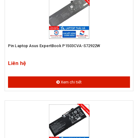
Pin Laptop Asus ExpertBook P1503CVA-S72922W
Liên hệ
Xem chi tiết