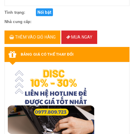
Nổi bật
Tình trạng:
Nhà cung cấp:
THÊM VÀO GIỎ HÀNG
MUA NGAY
BẢNG GIÁ CÓ THỂ THAY ĐỔI