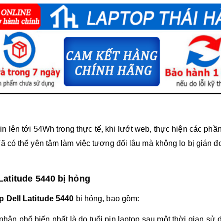
in lên tới 54Wh t
rong thực tế, khi lướt web, thực hiện các ph
ã có thể yên tâm làm việc tương đối lâu mà không lo bị gián đ
Latitude 5440 bị hỏng
p Dell Latitude 5440
bị hỏng, bao gồm:
 nhân phổ biến nhất là do tuổi pin laptop sau một thời gian s