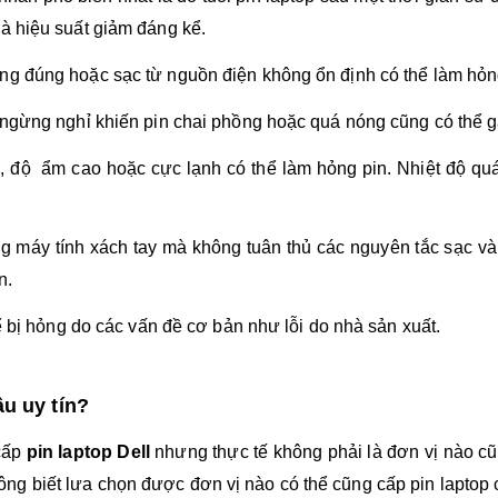
à hiệu suất giảm đáng kể.
ng đúng hoặc sạc từ nguồn điện không ổn định có thể làm hỏn
 ngừng nghỉ khiến pin chai phồng hoặc quá nóng cũng có thể gâ
ộ, độ ẩm cao hoặc cực lạnh có thể làm hỏng pin. Nhiệt độ quá
g máy tính xách tay mà không tuân thủ các nguyên tắc sạc v
n.
hể bị hỏng do các vấn đề cơ bản như lỗi do nhà sản xuất.
âu uy tín?
 cấp
pin laptop Dell
nhưng thực tế không phải là đơn vị nào cũ
g biết lưa chọn được đơn vị nào có thể cũng cấp pin laptop c