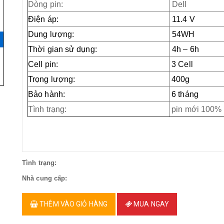
Dòng pin:
Dell
Điện áp:
11.4 V
Dung lượng:
54WH
Thời gian sử dụng:
4h – 6h
Cell pin:
3 Cell
Trọng lượng:
400g
Bảo hành:
6 tháng
Tình trạng:
pin mới 100%
Tình trạng:
Nhà cung cấp:
THÊM VÀO GIỎ HÀNG
MUA NGAY