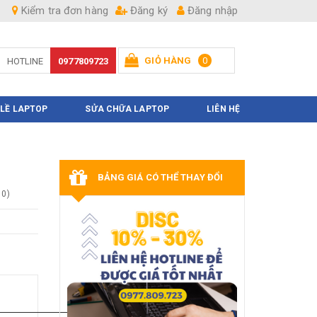
Kiểm tra đơn hàng
Đăng ký
Đăng nhập
GIỎ HÀNG
0
HOTLINE
0977809723
Hiện chưa có sản phẩm nào trong giỏ hàng của bạn
 LỀ LAPTOP
SỬA CHỮA LAPTOP
LIÊN HỆ
BẢNG GIÁ CÓ THỂ THAY ĐỔI
0
)