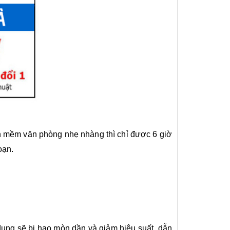
ần mềm văn phòng nhẹ nhàng thì chỉ được 6 giờ
oạn.
ử dụng sẽ bị hao mòn dần và giảm hiệu suất dẫn