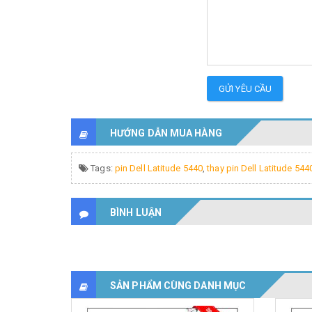
GỬI YÊU CẦU
HƯỚNG DẪN MUA HÀNG
Tags:
pin Dell Latitude 5440
,
thay pin Dell Latitude 544
BÌNH LUẬN
SẢN PHẨM CÙNG DANH MỤC