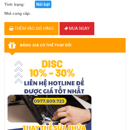
Nổi bật
Tình trạng:
Nhà cung cấp:
THÊM VÀO GIỎ HÀNG
MUA NGAY
BẢNG GIÁ CÓ THỂ THAY ĐỔI