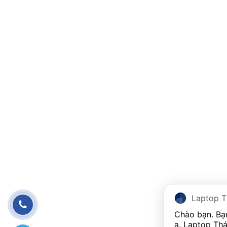
Laptop T
Chào bạn. Bạn 
ạ. Laptop Thá