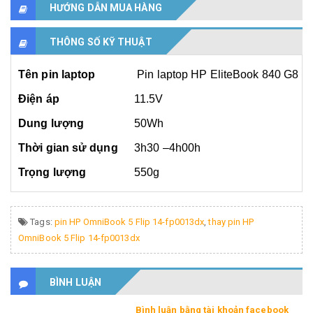
HƯỚNG DẪN MUA HÀNG
THÔNG SỐ KỸ THUẬT
Tên pin laptop
Pin laptop HP EliteBook 840 G8
Điện áp
11.5V
Dung lượng
50Wh
Thời gian sử dụng
3h30 –4h00h
Trọng lượng
550g
Tags:
pin HP OmniBook 5 Flip 14-fp0013dx
,
thay pin HP
OmniBook 5 Flip 14-fp0013dx
BÌNH LUẬN
Bình luận bằng tài khoản facebook