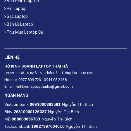
Bàn Phím Laptop
Pin Laptop
Sạc Laptop
Bản Lề Laptop
Thu Mua Laptop Cũ
LIÊN HỆ
HỘ KINH DOANH LAPTOP THÁI HÀ
Cơ sở 1 : Số 10 ngõ 161 Thái Hà – Đống Đa – Hà Nội
Hotline: 0977.809.723 - 0911.08.2468
Email : linhkienlaptopthaiha@gmail.com
NGÂN HÀNG
Vietcombank
0691000363561
Nguyễn Thị Bích
Bidv
26810000126387
Nguyễn Thị Bích
MB
888889856789
Nguyễn Thị Bích
Teckcombank
19027967004010
Nguyễn Thị Bích