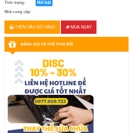
Nổi bật
Tình trạng:
Nhà cung cấp:
THÊM VÀO GIỎ HÀNG
MUA NGAY
BẢNG GIÁ CÓ THỂ THAY ĐỔI