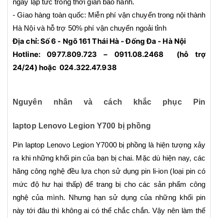
ngay lập tức trong thời gian bảo hành.
- Giao hàng toàn quốc: Miễn phí vận chuyển trong nội thành
Hà Nội và hỗ trợ 50% phí vận chuyển ngoải tỉnh
Địa chỉ: Số 6 - Ngõ 161 Thái Hà - Đống Đa - Hà Nội
Hotline: 0977.809.723 – 0911.08.2468 (hỗ trợ
24/24) hoặc 024.322.47.938
Nguyên nhân và cách khắc phục Pin
laptop Lenovo Legion Y700 bị phồng
Pin laptop Lenovo Legion Y7000 bị phồng là hiện tượng xảy
ra khi những khối pin của bạn bị chai. Mặc dù hiện nay, các
hãng công nghệ đều lựa chọn sử dụng pin li-ion (loại pin có
mức độ hư hại thấp) để trang bị cho các sản phẩm công
nghệ của mình. Nhưng hạn sử dụng của những khối pin
này tới đâu thì không ai có thể chắc chắn. Vậy nên làm thế