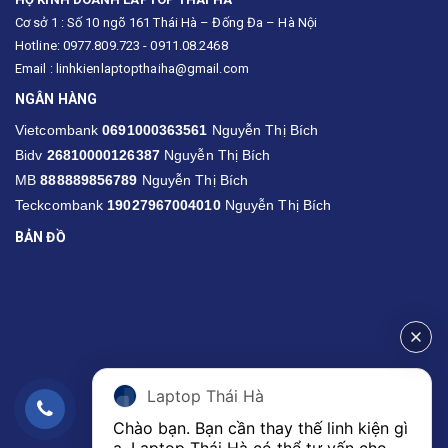
Cơ sở 1 : Số 10 ngõ 161 Thái Hà – Đống Đa – Hà Nội
Hotline: 0977.809.723 - 0911.08.2468
Email : linhkienlaptopthaiha@gmail.com
NGÂN HÀNG
Vietcombank
0691000363561
Nguyễn Thị Bích
Bidv
26810000126387
Nguyễn Thị Bích
MB
888889856789
Nguyễn Thị Bích
Teckcombank
19027967004010
Nguyễn Thị Bích
BẢN ĐỒ
Laptop Thái Hà
Chào bạn. Bạn cần thay thế linh kiện gì 