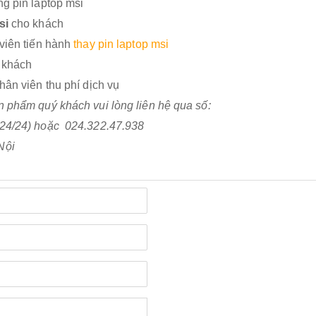
ng pin laptop msi
si
cho khách
 viên tiến hành
thay pin laptop msi
o khách
hân viên thu phí dịch vụ
ản phẩm quý khách vui lòng liên hệ qua số:
 24/24) hoặc 024.322.47.938
Nội