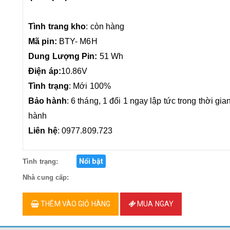
Tình trang kho
: còn hàng
Mã pin:
BTY- M6H
Dung Lượng Pin:
51 Wh
Điện áp:
10.86V
Tình trạng
: Mới 100%
Bảo hành
: 6 tháng, 1 đổi 1 ngay lập tức trong thời gia
hành
Liên hệ
: 0977.809.723
Nổi bật
Tình trạng:
Nhà cung cấp:
THÊM VÀO GIỎ HÀNG
MUA NGAY