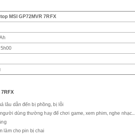
aptop MSI GP72MVR 7RFX
Ah
 5h00
g
R 7RFX
 lâu dẫn đến bị phồng, bị lỗi
p người dùng thường hay để chơi game, xem phim, nghe nhạc..
ãng
làm cho pin bị chai