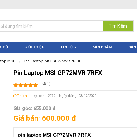
Tìm Kiếm
 CHỦ
GIỚI THIỆU
TIN TỨC
SẢN PHẨM
BẢN
ptop MSI
Pin Laptop MSI GP72MVR 7RFX
Pin Laptop MSI GP72MVR 7RFX
(
1
)
Thích
Lượt xem: 2270
Ngày đăng: 23/12/2020
Giá gốc: 655.000 đ
Giá bán: 600.000 đ
pin laptop MSI GP72MVR 7RFX