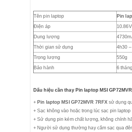
Tên pin laptop
Pin l
Điện áp
10.86V
Dung lượng
4730m
Thời gian sử dụng
4h30 –
Trọng lượng
550g
Bảo hành
6 thán
​Dấu hiệu cần thay Pin laptop MSI GP72MV
+
Pin laptop MSI GP72MVR 7RFX
sử dụng quá
+ Sạc không vào hoặc trong lúc sạc pin lapto
+ Sử dụng pin kém chất lượng, không chính h
+ Người sử dụng thường hay cắm sạc qua đêm 