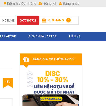
Kiểm tra đơn hàng
Đăng ký
Đăng nhập
GIỎ HÀNG
0
HOTLINE
0977809723
Hiện chưa có sản phẩm nào trong giỏ hàng của bạn
 LỀ LAPTOP
SỬA CHỮA LAPTOP
LIÊN HỆ
BẢNG GIÁ CÓ THỂ THAY ĐỔI
-8%