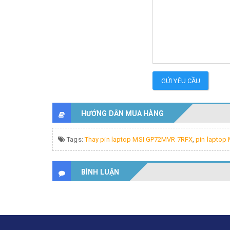
GỬI YÊU CẦU
HƯỚNG DẪN MUA HÀNG
Tags:
Thay pin laptop MSI GP72MVR 7RFX
,
pin laptop
BÌNH LUẬN