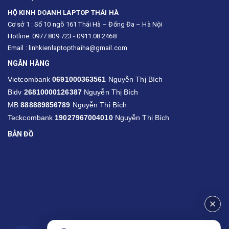
HỘ KINH DOANH LAPTOP THÁI HÀ
Cơ sở 1 : Số 10 ngõ 161 Thái Hà – Đống Đa – Hà Nội
Hotline: 0977.809.723 - 0911.08.2468
Email : linhkienlaptopthaiha@gmail.com
NGÂN HÀNG
Vietcombank
0691000363561
Nguyễn Thị Bích
Bidv
26810000126387
Nguyễn Thị Bích
MB
888889856789
Nguyễn Thị Bích
Teckcombank
19027967004010
Nguyễn Thị Bích
BẢN ĐỒ