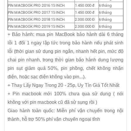
PIN MACBOOK PRO 2016 15 INCH
1.450.000 đ
6 tháng
PIN MACBOOK PRO 2017 15 INCH
1.450.000 đ
6 tháng
PIN MACBOOK PRO 2018 15 INCH
2.300.000 Đ
6 tháng
PIN MACBOOK PRO 2019 15 INCH
2.300.000 Đ
6 tháng
+ Bảo hành: mua pin MacBook bảo hành dài 6 tháng
lỗi 1 đổi 1 ngay lập tức trong bảo hành nếu phát sinh
lỗi (thời gian sử dụng pin ngắn, nhanh hết pin, mức độ
chai pin nhanh, trong thời gian bảo hành dung lượng
pin sụt giảm quá 50%, pin phồng, chết không nhận
điện, hoặc sạc điện không vào pin...).
+ Thay Lấy Ngay Trong 20 - 25p, Uy Tín Giá Tốt Nhất
+ Pin macbook mới 100% chưa qua sử dụng ( nói
không với pin macbook cũ đã sử sụng rồi )
Giao hành toàn quốc: Miễn phí vận chuyển trong nội
thành, hỗ trợ 50% phí vận chuyển ngoại tỉnh