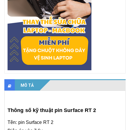
MÔ TẢ
Thông số kỹ thuật pin Surface RT 2
Tên: pin Surface RT 2