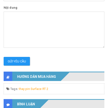
Nội dung
GỬI YÊU CẦU
HƯỚNG DẪN MUA HÀNG
Tags:
thay pin Surface RT 2
BÌNH LUẬN