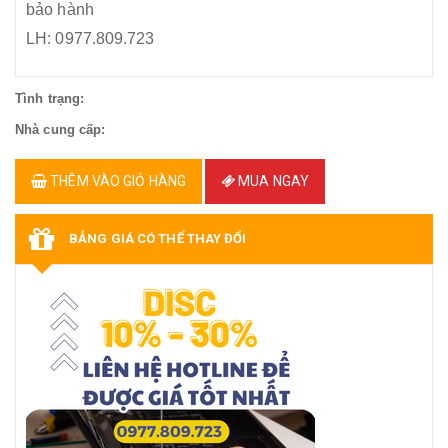
bảo hành
LH: 0977.809.723
Tình trạng:
Nhà cung cấp:
THÊM VÀO GIỎ HÀNG
MUA NGAY
BẢNG GIÁ CÓ THỂ THAY ĐỔI