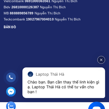
Vietcombank
0691000363561
Nguyễn Thị Bích
Bidv
26810000126387
Nguyễn Thị Bích
MB
888889856789
Nguyễn Thị Bích
Teckcombank
19027967004010
Nguyễn Thị Bích
BẢN ĐỒ
Laptop Thái Hà
Chào bạn. Bạn cần thay thế linh kiện gì 
ạ. Laptop Thái Hà có thể tư vấn cho 
bạn ! 