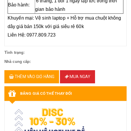
6 tháng, 1 đổi 1 ngay lập tức trong thời
Bảo hành:
gian bảo hành
Khuyến mại: Vệ sinh laptop + Hỗ trợ mua chuột không
dây giá bán 150k với giá siêu rẻ 60k
Liên Hệ: 0977.809.723
Tình trạng:
Nhà cung cấp:
THÊM VÀO GIỎ HÀNG
MUA NGAY
BẢNG GIÁ CÓ THỂ THAY ĐỔI