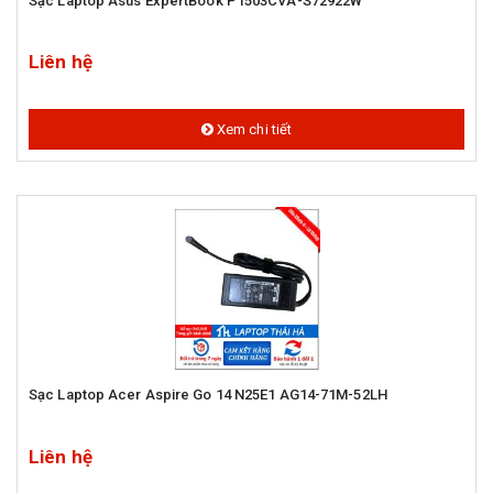
Sạc Laptop Asus ExpertBook P1503CVA-S72922W
Liên hệ
Xem chi tiết
Sạc Laptop Acer Aspire Go 14 N25E1 AG14-71M-52LH
Liên hệ