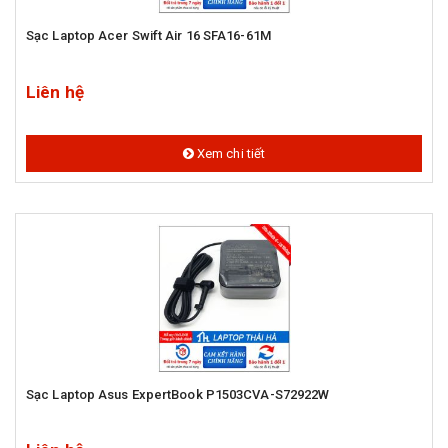
Sạc Laptop Acer Swift Air 16 SFA16-61M
Liên hệ
Xem chi tiết
Sạc Laptop Asus ExpertBook P1503CVA-S72922W