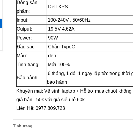
Dòng sản
Dell XPS
phẩm:
Input:
100-240V , 50/60Hz
Output:
19.5V 4.62A
Power:
90W
Đầu sạc:
Chân TypeC
Màu:
đen
Tình trang:
Mới 100%
6 tháng, 1 đổi 1 ngay lập tức trong thời 
Bảo hành:
bảo hành
Khuyến mại: Vệ sinh laptop + Hỗ trợ mua chuột không
giá bán 150k với giá siêu rẻ 60k
Liên Hệ: 0977.809.723
Tình trạng: