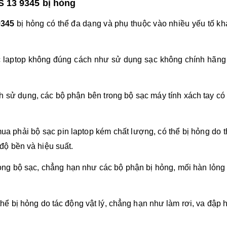
S 13 9345 bị hỏng
9345
bị hỏng có thể đa dạng và phụ thuộc vào nhiều yếu tố k
 laptop không đúng cách như sử dụng sạc không chính hãng
nh sử dụng, các bộ phận bên trong bộ sạc máy tính xách tay có 
a phải bộ sạc pin laptop kém chất lượng, có thể bị hỏng do t
ộ bền và hiệu suất.
rong bộ sạc, chẳng hạn như các bộ phận bị hỏng, mối hàn lỏn
 thể bị hỏng do tác động vật lý, chẳng hạn như làm rơi, va đậ