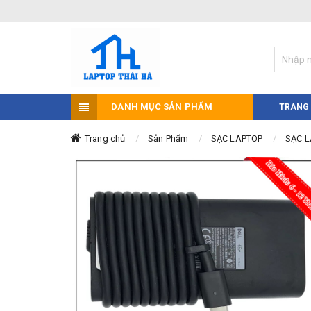
DANH MỤC SẢN PHẨM
TRANG
Trang chủ
Sản Phẩm
SẠC LAPTOP
SẠC L