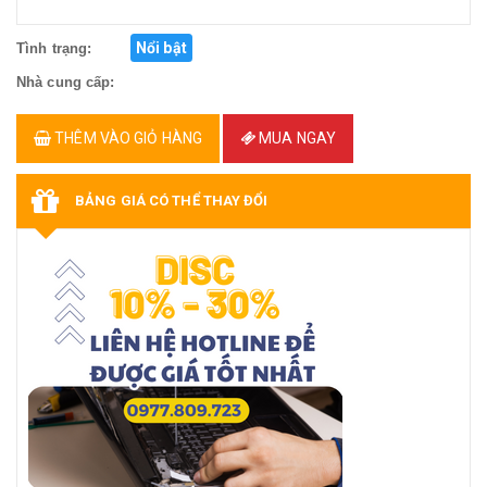
Nổi bật
Tình trạng:
Nhà cung cấp:
THÊM VÀO GIỎ HÀNG
MUA NGAY
BẢNG GIÁ CÓ THỂ THAY ĐỔI