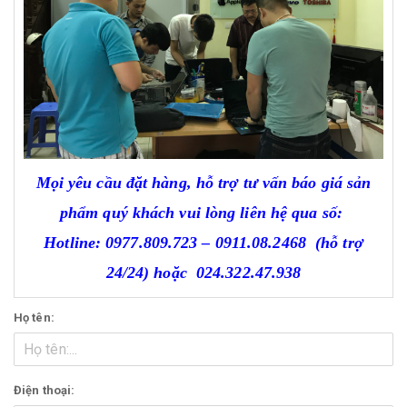
Mọi yêu cầu đặt hàng, hỗ trợ tư vấn báo giá sản
phẩm quý khách vui lòng liên hệ qua số:
Hotline:
0977.809.723
–
0911.08.2468
(hỗ trợ
24/24)
hoặc
024.322.47.938
Họ tên:
Điện thoại: