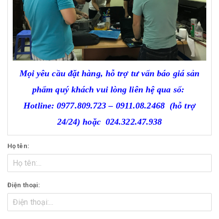
Mọi yêu cầu đặt hàng, hỗ trợ tư vấn báo giá sản
phẩm quý khách vui lòng liên hệ qua số:
Hotline:
0977.809.723
–
0911.08.2468
(hỗ trợ
24/24)
hoặc
024.322.47.938
Họ tên:
Điện thoại: