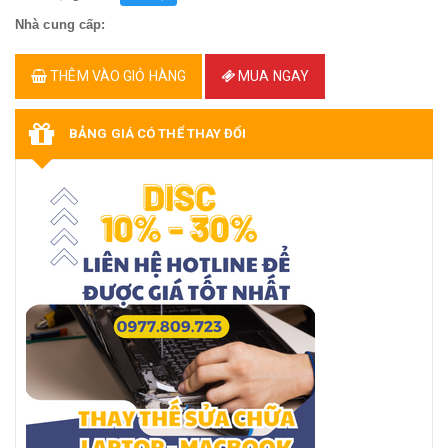
Nhà cung cấp:
THÊM VÀO GIỎ HÀNG
MUA NGAY
BẢNG GIÁ CÓ THỂ THAY ĐỔI