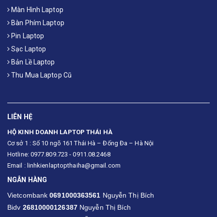
Màn Hình Laptop
Bàn Phím Laptop
Pin Laptop
Sạc Laptop
Bản Lề Laptop
Thu Mua Laptop Cũ
LIÊN HỆ
HỘ KINH DOANH LAPTOP THÁI HÀ
Cơ sở 1 : Số 10 ngõ 161 Thái Hà – Đống Đa – Hà Nội
Hotline: 0977.809.723 - 0911.08.2468
Email : linhkienlaptopthaiha@gmail.com
NGÂN HÀNG
Vietcombank
0691000363561
Nguyễn Thị Bích
Bidv
26810000126387
Nguyễn Thị Bích