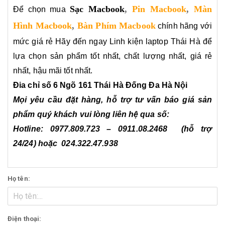
Sạc Macbook
,
Pin Macbook
,
Màn
Để chọn mua
Hình Macbook
,
Bàn Phím Macbook
chính hãng với
mức giá rẻ
Hãy đến ngay Linh kiện laptop Thái Hà để
lựa chọn sản phẩm tốt nhất, chất lượng nhất, giá rẻ
nhất, hậu mãi tốt nhất.
Đia chỉ số 6 Ngõ 161 Thái Hà Đống Đa Hà Nội
Mọi yêu cầu đặt hàng, hỗ trợ tư vấn báo giá sản
phẩm quý khách vui lòng liên hệ qua số:
Hotline:
0977.809.723
–
0911.08.2468
(hỗ trợ
24/24)
hoặc
024.322.47.938
Họ tên:
Điện thoại: