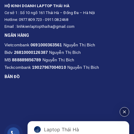
HỘ KINH DOANH LAPTOP THÁI HÀ
Cơ sở 1 : Số 10 ngõ 161 Thái Hà – Đống Đa – Hà Nội
Hotline: 0977.809.723 - 0911.08.2468
Email : linhkienlaptopthaiha@gmail.com
NGÂN HÀNG
Vietcombank
0691000363561
Nguyễn Thị Bích
Bidv
26810000126387
Nguyễn Thị Bích
MB
888889856789
Nguyễn Thị Bích
Teckcombank
19027967004010
Nguyễn Thị Bích
BẢN ĐỒ
Laptop Thái Hà