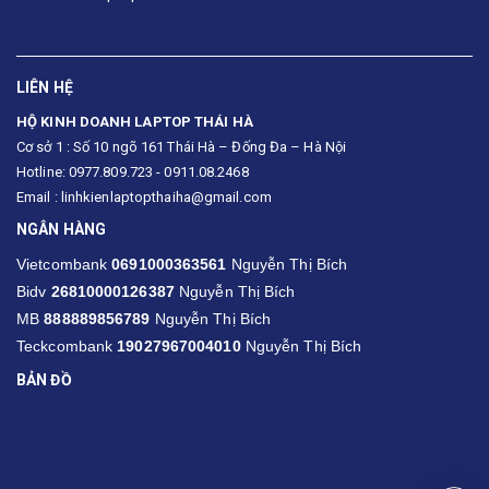
LIÊN HỆ
HỘ KINH DOANH LAPTOP THÁI HÀ
Cơ sở 1 : Số 10 ngõ 161 Thái Hà – Đống Đa – Hà Nội
Hotline: 0977.809.723 - 0911.08.2468
Email : linhkienlaptopthaiha@gmail.com
NGÂN HÀNG
Vietcombank
0691000363561
Nguyễn Thị Bích
Bidv
26810000126387
Nguyễn Thị Bích
MB
888889856789
Nguyễn Thị Bích
Teckcombank
19027967004010
Nguyễn Thị Bích
BẢN ĐỒ