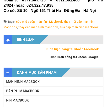
Hotline: 0977.809.723 – 0911.08.2468 (hỗ trợ
24/24) hoặc 024.322.47.938
Cơ sở: Số 10 - Ngõ 161 Thái Hà - Đống Đa - Hà Nội
Tags:
sửa chữa cáp màn hình Macbook
,
thay mới cáp màn hình
Macbook
,
thay cáp màn hình macbook
,
sửa cáp màn hình macbook
,
BÌNH LUẬN
Bình luận bằng tài khoản facebook
Bình luận bằng tài khoản Google
DANH MỤC SẢN PHẨM
MÀN HÌNH MACBOOK
BÀN PHÍM MACBOOK
PIN MACBOOK