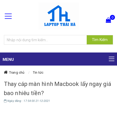
0
Hiện chưa có sản phẩm nào trong giỏ hàng của bạn
Tìm Kiếm
MENU
Trang chủ
Tin tức
Thay cáp màn hình Macbook lấy ngay giá
bao nhiêu tiền?
Ngày đăng : 17:54:00 21-12-2021