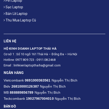
Pin Laptop
Sạc Laptop
Bản Lề Laptop
Thu Mua Laptop Cũ
LIÊN HỆ
HỘ KINH DOANH LAPTOP THÁI HÀ
Cơ sở 1 : Số 10 ngõ 161 Thái Hà – Đống Đa – Hà Nội
Hotline: 0977.809.723 - 0911.08.2468
Email : linhkienlaptopthaiha@gmail.com
NGÂN HÀNG
Vietcombank
0691000363561
Nguyễn Thị Bích
Bidv
26810000126387
Nguyễn Thị Bích
MB
888889856789
Nguyễn Thị Bích
Teckcombank
19027967004010
Nguyễn Thị Bích
BẢN ĐỒ