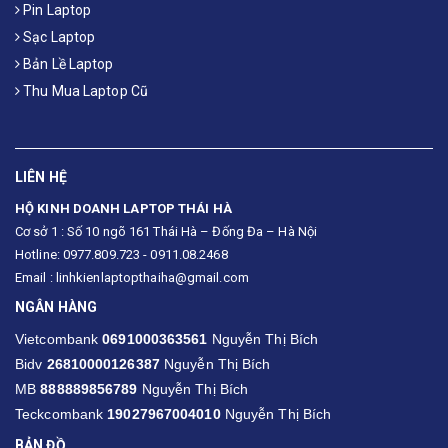
Pin Laptop
Sạc Laptop
Bản Lề Laptop
Thu Mua Laptop Cũ
LIÊN HỆ
HỘ KINH DOANH LAPTOP THÁI HÀ
Cơ sở 1 : Số 10 ngõ 161 Thái Hà – Đống Đa – Hà Nội
Hotline: 0977.809.723 - 0911.08.2468
Email : linhkienlaptopthaiha@gmail.com
NGÂN HÀNG
Vietcombank
0691000363561
Nguyễn Thị Bích
Bidv
26810000126387
Nguyễn Thị Bích
MB
888889856789
Nguyễn Thị Bích
Teckcombank
19027967004010
Nguyễn Thị Bích
BẢN ĐỒ