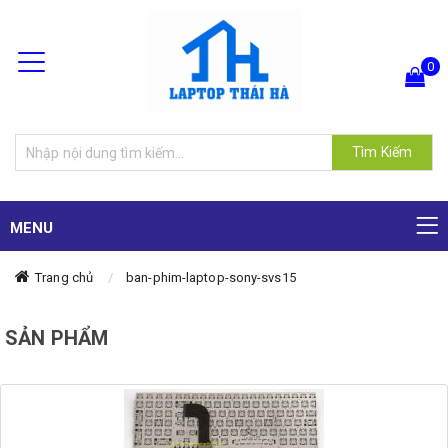
0
Hiện chưa có sản phẩm nào trong giỏ hàng của bạn
Tìm Kiếm
MENU
Trang chủ
ban-phim-laptop-sony-svs15
SẢN PHẨM