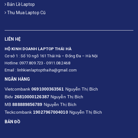
Bản Lề Laptop
Thu Mua Laptop Cũ
LIÊN HỆ
HỘ KINH DOANH LAPTOP THÁI HÀ
Cơ sở 1 : Số 10 ngõ 161 Thái Hà – Đống Đa – Hà Nội
Hotline: 0977.809.723 - 0911.08.2468
Email : linhkienlaptopthaiha@gmail.com
NGÂN HÀNG
Vietcombank
0691000363561
Nguyễn Thị Bích
Bidv
26810000126387
Nguyễn Thị Bích
MB
888889856789
Nguyễn Thị Bích
Teckcombank
19027967004010
Nguyễn Thị Bích
BẢN ĐỒ