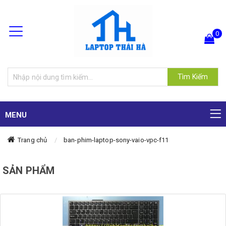
0
Hiện chưa có sản phẩm nào trong giỏ hàng của bạn
Tìm Kiếm
MENU
Trang chủ
ban-phim-laptop-sony-vaio-vpc-f11
SẢN PHẨM