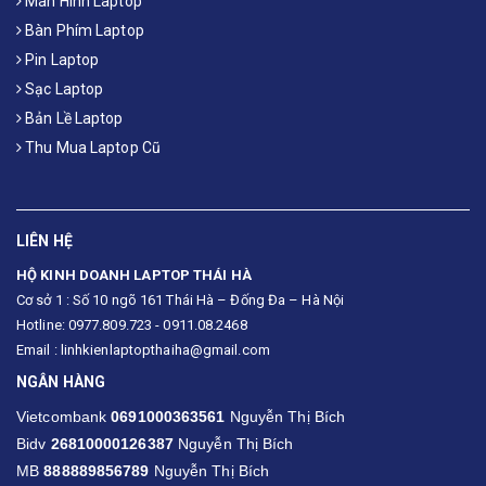
Màn Hình Laptop
Bàn Phím Laptop
Pin Laptop
Sạc Laptop
Bản Lề Laptop
Thu Mua Laptop Cũ
LIÊN HỆ
HỘ KINH DOANH LAPTOP THÁI HÀ
Cơ sở 1 : Số 10 ngõ 161 Thái Hà – Đống Đa – Hà Nội
Hotline: 0977.809.723 - 0911.08.2468
Email : linhkienlaptopthaiha@gmail.com
NGÂN HÀNG
Vietcombank
0691000363561
Nguyễn Thị Bích
Bidv
26810000126387
Nguyễn Thị Bích
MB
888889856789
Nguyễn Thị Bích