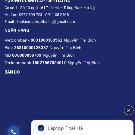
HỘ KINH DOANH LAPTOP THÁI HÀ
Cơ sở 1 : Số 10 ngõ 161 Thái Hà – Đống Đa – Hà Nội
Hotline: 0977.809.723 - 0911.08.2468
Email : linhkienlaptopthaiha@gmail.com
NGÂN HÀNG
Vietcombank
0691000363561
Nguyễn Thị Bích
Bidv
26810000126387
Nguyễn Thị Bích
MB
888889856789
Nguyễn Thị Bích
Teckcombank
19027967004010
Nguyễn Thị Bích
BẢN ĐỒ
Laptop Thái Hà