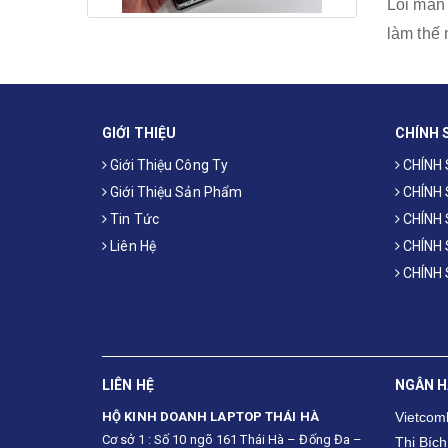
Lỗi màn 
làm thế 
GIỚI THIỆU
CHÍNH 
Giới Thiệu Công Ty
CHÍNH
Giới Thiệu Sản Phẩm
CHÍNH
Tin Tức
CHÍNH 
Liên Hệ
CHÍNH
CHÍNH
LIÊN HỆ
NGÂN 
HỘ KINH DOANH LAPTOP THÁI HÀ
Vietco
Cơ sở 1 : Số 10 ngõ 161 Thái Hà – Đống Đa –
Thị Bích