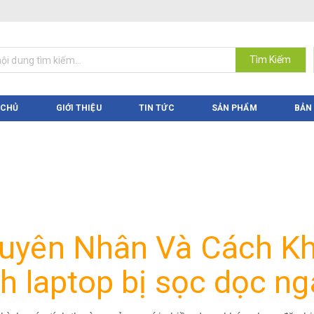
Tìm Kiếm
 CHỦ
GIỚI THIỆU
TIN TỨC
SẢN PHẨM
BẢN
uyên Nhân Và Cách K
nh laptop bị sọc dọc n