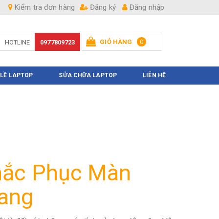
Kiểm tra đơn hàng
Đăng ký
Đăng nhập
GIỎ HÀNG
0
HOTLINE
0977809723
Hiện chưa có sản phẩm nào trong giỏ hàng của bạn
 LỀ LAPTOP
SỬA CHỮA LAPTOP
LIÊN HỆ
hắc Phục Màn
gang