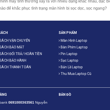
hình máy tính thường xảy ra với nhiều dạng khác nhau, đặc bi
nào để khắc phục tình trạng màn hình bị sọc dọc, sọc ngang?
SÁCH
SẢN PHẨM
 SÁCH VẬN CHUYỂN
Màn Hình Laptop
 SÁCH BẢO MẬT
Bàn Phím Laptop
SÁCH ĐỔI TRẢ/ HOÀN TIỀN
Pin Laptop
 SÁCH BẢO HÀNH
Sạc Laptop
 SÁCH THANH TOÁN
Bản Lề Laptop
Thu Mua Laptop Cũ
HÀNG
BẢN ĐỒ
mbank
0691000363561
Nguyễn