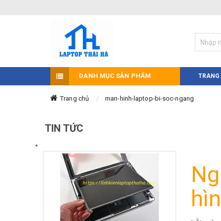
DANH MỤC SẢN PHẨM
TRANG
Trang chủ
man-hinh-laptop-bi-soc-ngang
TIN TỨC
Ng
hì