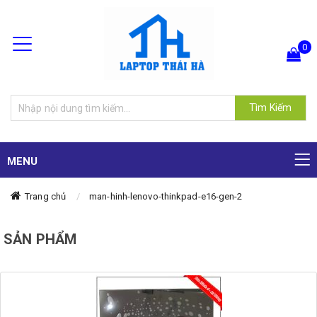
0
Hiện chưa có sản phẩm nào trong giỏ hàng của bạn
Tìm Kiếm
MENU
Trang chủ
man-hinh-lenovo-thinkpad-e16-gen-2
SẢN PHẨM