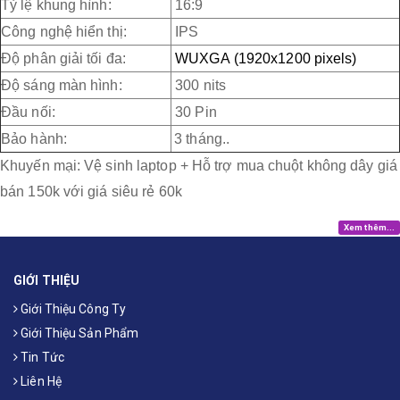
Tỷ lệ khung hình:
16:9
Công nghệ hiển thị:
IPS
Độ phân giải tối đa:
WUXGA
(
1920x1200 pixels)
Độ sáng màn hình:
300 nits
Đầu nối:
30 Pin
Bảo hành:
3 tháng..
Khuyến mại: Vệ sinh laptop + Hỗ trợ mua chuột không dây giá
bán 150k với giá siêu rẻ 60k
Xem thêm...
GIỚI THIỆU
Giới Thiệu Công Ty
Giới Thiệu Sản Phẩm
Tin Tức
Liên Hệ