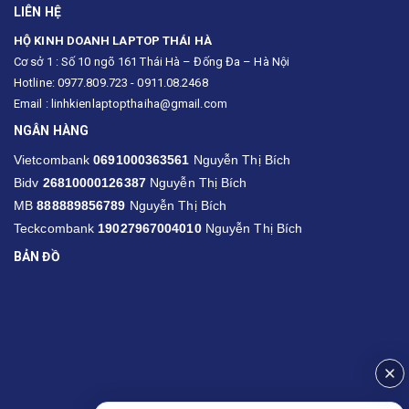
LIÊN HỆ
HỘ KINH DOANH LAPTOP THÁI HÀ
Cơ sở 1 : Số 10 ngõ 161 Thái Hà – Đống Đa – Hà Nội
Hotline: 0977.809.723 - 0911.08.2468
Email : linhkienlaptopthaiha@gmail.com
NGÂN HÀNG
Vietcombank
0691000363561
Nguyễn Thị Bích
Bidv
26810000126387
Nguyễn Thị Bích
MB
888889856789
Nguyễn Thị Bích
Teckcombank
19027967004010
Nguyễn Thị Bích
BẢN ĐỒ