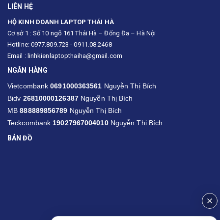
LIÊN HỆ
HỘ KINH DOANH LAPTOP THÁI HÀ
Cơ sở 1 : Số 10 ngõ 161 Thái Hà – Đống Đa – Hà Nội
Hotline: 0977.809.723 - 0911.08.2468
Email : linhkienlaptopthaiha@gmail.com
NGÂN HÀNG
Vietcombank
0691000363561
Nguyễn Thị Bích
Bidv
26810000126387
Nguyễn Thị Bích
MB
888889856789
Nguyễn Thị Bích
Teckcombank
19027967004010
Nguyễn Thị Bích
BẢN ĐỒ