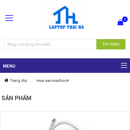
0
Hiện chưa có sản phẩm nào trong giỏ hàng của bạn
Tìm Kiếm
MENU
Trang chủ
mua-sac-macbook
SẢN PHẨM